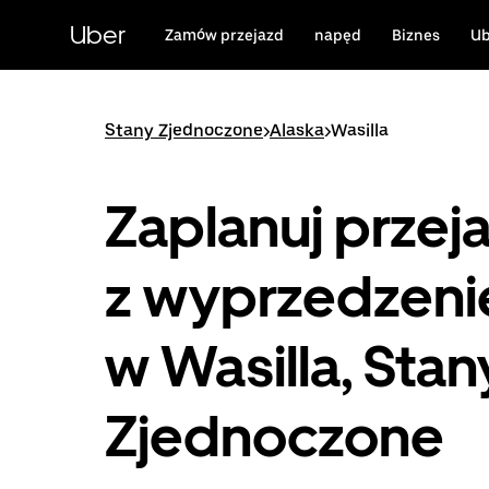
Przejdź
do
Uber
Zamów przejazd
napęd
Biznes
Ub
głównej
zawartości
Stany Zjednoczone
>
Alaska
>
Wasilla
Zaplanuj przej
z wyprzedzen
w Wasilla, Stan
Zjednoczone