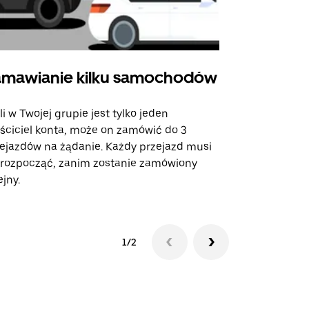
mawianie kilku samochodów
Uber Shu
li w Twojej grupie jest tylko jeden
Opcja Shutt
ściciel konta, może on zamówić do 3
trasach lot
ejazdów na żądanie. Każdy przejazd musi
miejscach w
 rozpocząć, zanim zostanie zamówiony
ejny.
Zobacz dost
1/2