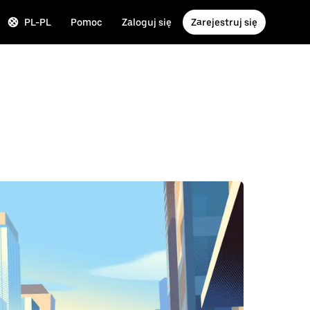
PL-PL
Pomoc
Zaloguj się
Zarejestruj się