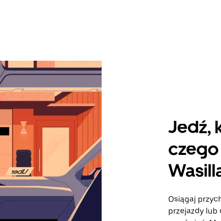
Jedź, 
czego 
Wasill
Osiągaj przych
przejazdy lub 