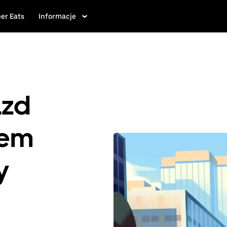
er Eats
Informacje
azd
iem
y