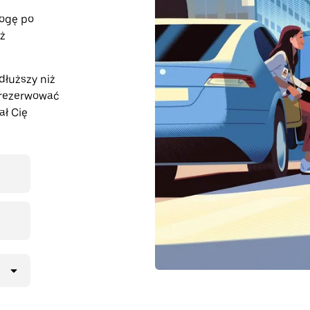
rogę po
eż
dłuższy niż
arezerwować
ał Cię