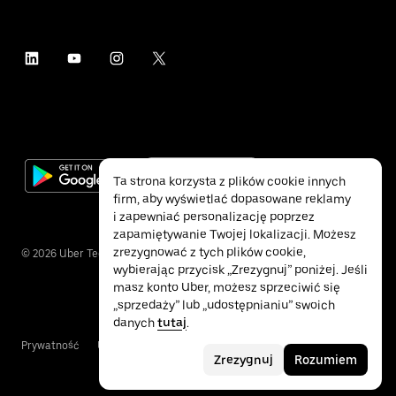
Ta strona korzysta z plików cookie innych
firm, aby wyświetlać dopasowane reklamy
i zapewniać personalizację poprzez
zapamiętywanie Twojej lokalizacji. Możesz
zrezygnować z tych plików cookie,
©
2026
Uber Technologies Inc.
wybierając przycisk „Zrezygnuj” poniżej. Jeśli
masz konto Uber, możesz sprzeciwić się
„sprzedaży” lub „udostępnianiu” swoich
danych
tutaj
.
Prywatność
Ułatwienia dostępu
Warunki
Zrezygnuj
Rozumiem