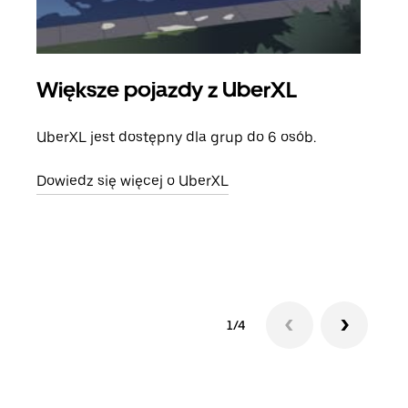
Większe pojazdy z UberXL
Pr
UberXL jest dostępny dla grup do 6 osób.
Gdy 
prze
Dowiedz się więcej o UberXL
doda
Dowi
1/4