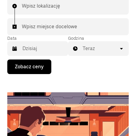
Wpisz lokalizację
Wpisz miejsce docelowe
Data
Godzina
Teraz
Naciśnij
Zobacz ceny
klawisz
strzałki
w dół,
aby
przejść
do
kalendarza
i wybrać
datę.
Naciśnij
klawisz
„Escape”,
aby