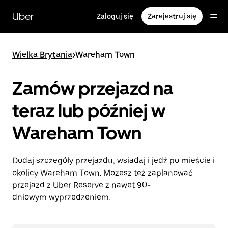
Przejdź
do
Uber
Zaloguj się
Zarejestruj się
głównej
zawartości
Wielka Brytania
>
Wareham Town
Zamów przejazd na
teraz lub później w
Wareham Town
Dodaj szczegóły przejazdu, wsiadaj i jedź po mieście i
okolicy Wareham Town. Możesz też zaplanować
przejazd z Uber Reserve z nawet 90-
dniowym wyprzedzeniem.