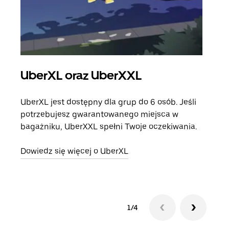
UberXL oraz UberXXL
Pr
UberXL jest dostępny dla grup do 6 osób. Jeśli
Gdy 
potrzebujesz gwarantowanego miejsca w
prze
bagażniku, UberXXL spełni Twoje oczekiwania.
doda
Dowiedz się więcej o UberXL
Dowi
1/4