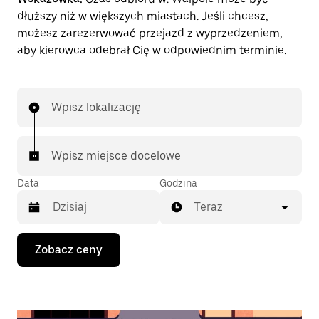
dłuższy niż w większych miastach. Jeśli chcesz,
możesz zarezerwować przejazd z wyprzedzeniem,
aby kierowca odebrał Cię w odpowiednim terminie.
Wpisz lokalizację
Wpisz miejsce docelowe
Data
Godzina
Teraz
Naciśnij
Zobacz ceny
klawisz
strzałki
w dół,
aby
przejść
do