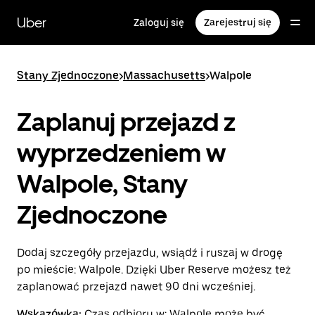
Przejdź
do
Uber
Zaloguj się
Zarejestruj się
głównej
zawartości
Stany Zjednoczone
>
Massachusetts
>
Walpole
Zaplanuj przejazd z
wyprzedzeniem w
Walpole, Stany
Zjednoczone
Dodaj szczegóły przejazdu, wsiądź i ruszaj w drogę
po mieście: Walpole. Dzięki Uber Reserve możesz też
zaplanować przejazd nawet 90 dni wcześniej.
Wskazówka:
Czas odbioru w: Walpole może być