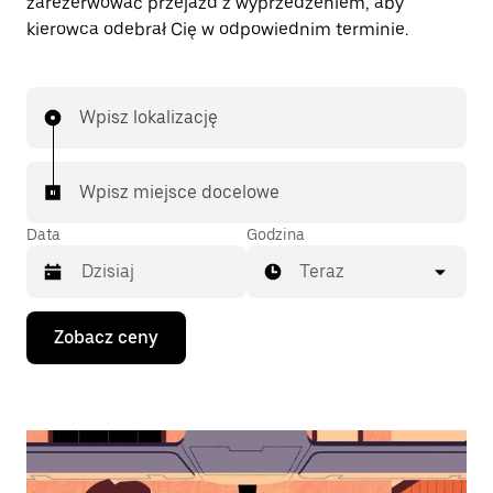
zarezerwować przejazd z wyprzedzeniem, aby
kierowca odebrał Cię w odpowiednim terminie.
Wpisz lokalizację
Wpisz miejsce docelowe
Data
Godzina
Teraz
Naciśnij
Zobacz ceny
klawisz
strzałki
w dół,
aby
przejść
do
kalendarza
i wybrać