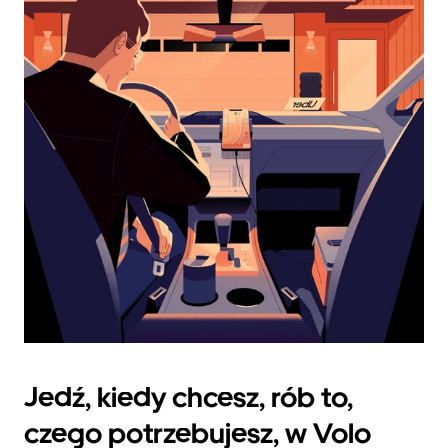
datę.
Naciśnij
klawisz
„Escape”,
aby
zamknąć
kalendarz.
Jedź, kiedy chcesz, rób to,
czego potrzebujesz, w Volo