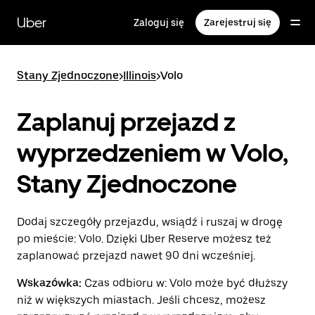
Przejdź
do
Uber
Zaloguj się
Zarejestruj się
głównej
zawartości
Stany Zjednoczone
>
Illinois
>
Volo
Zaplanuj przejazd z
wyprzedzeniem w Volo,
Stany Zjednoczone
Dodaj szczegóły przejazdu, wsiądź i ruszaj w drogę
po mieście: Volo. Dzięki Uber Reserve możesz też
zaplanować przejazd nawet 90 dni wcześniej.
Wskazówka:
Czas odbioru w: Volo może być dłuższy
niż w większych miastach. Jeśli chcesz, możesz