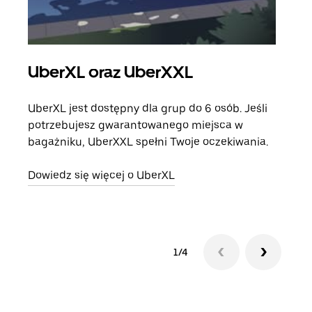
UberXL oraz UberXXL
Pr
UberXL jest dostępny dla grup do 6 osób. Jeśli
Gdy 
potrzebujesz gwarantowanego miejsca w
prze
bagażniku, UberXXL spełni Twoje oczekiwania.
doda
Dowiedz się więcej o UberXL
Dowi
1/4