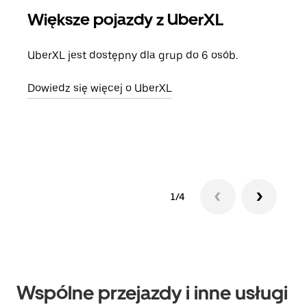
Większe pojazdy z UberXL
Pr
UberXL jest dostępny dla grup do 6 osób.
Gdy 
prze
Dowiedz się więcej o UberXL
doda
Dowi
1/4
Wspólne przejazdy i inne usługi