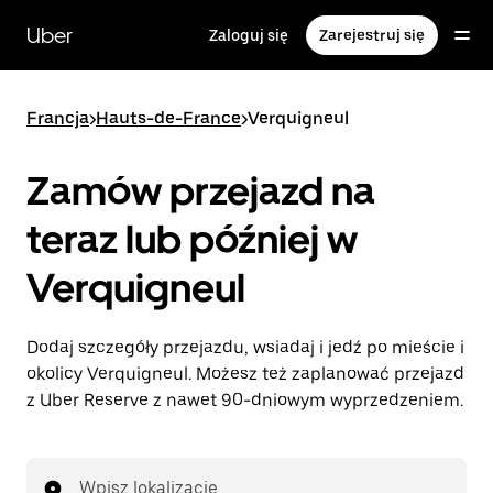
Przejdź
do
Uber
Zaloguj się
Zarejestruj się
głównej
zawartości
Francja
>
Hauts-de-France
>
Verquigneul
Zamów przejazd na
teraz lub później w
Verquigneul
Dodaj szczegóły przejazdu, wsiadaj i jedź po mieście i
okolicy Verquigneul. Możesz też zaplanować przejazd
z Uber Reserve z nawet 90-dniowym wyprzedzeniem.
Wpisz lokalizację