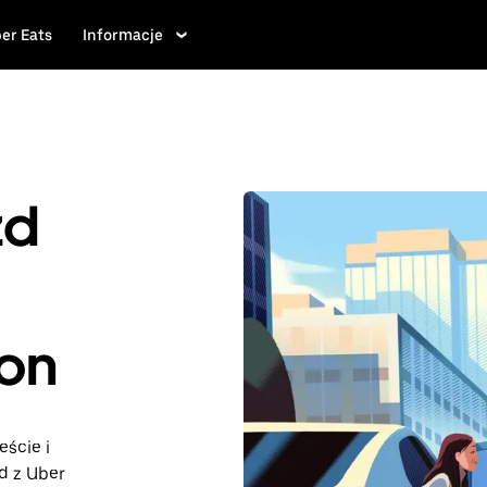
er Eats
Informacje
zd
non
eście i
d z Uber