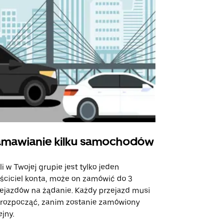
mawianie kilku samochodów
Uber Shu
li w Twojej grupie jest tylko jeden
Opcja Shutt
ściciel konta, może on zamówić do 3
trasach lot
ejazdów na żądanie. Każdy przejazd musi
miejscach w
 rozpocząć, zanim zostanie zamówiony
ejny.
Zobacz dost