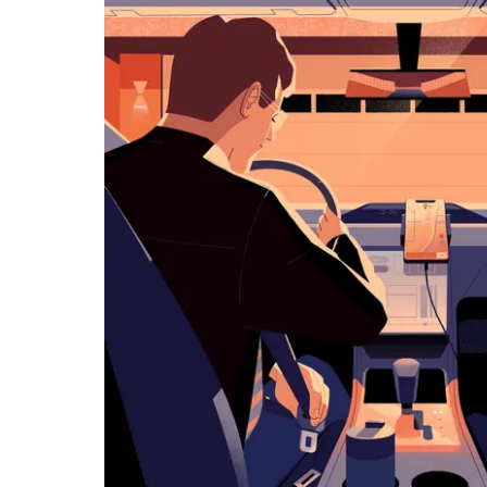
klawisz
„Escape”,
aby
zamknąć
kalendarz.