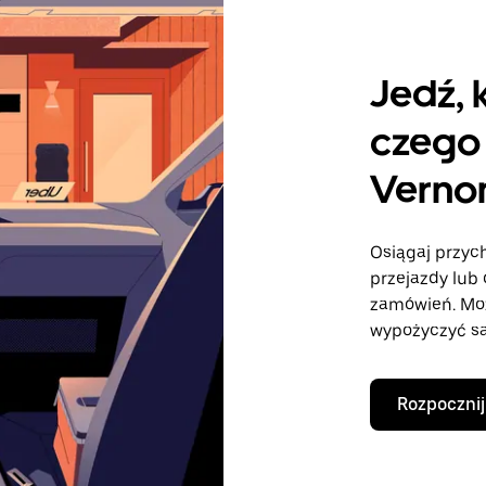
Jedź, 
czego 
Verno
Osiągaj przych
przejazdy lub 
zamówień. Mo
wypożyczyć sa
Rozpocznij