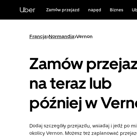
Przejdź
do
Uber
Zamów przejazd
napęd
Biznes
Ub
głównej
zawartości
Francja
>
Normandia
>
Vernon
Zamów przeja
na teraz lub
później w Ver
Dodaj szczegóły przejazdu, wsiadaj i jedź po mi
okolicy Vernon. Możesz też zaplanować przejaz