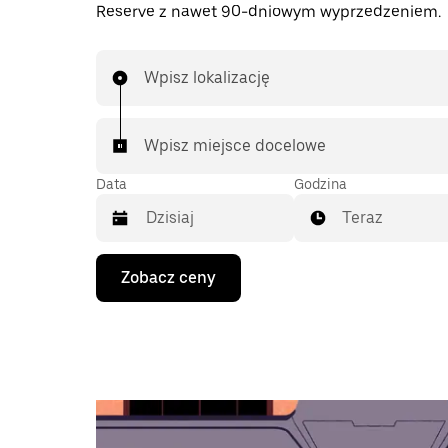
Reserve z nawet 90-dniowym wyprzedzeniem.
Wpisz lokalizację
Wpisz miejsce docelowe
Data
Godzina
Teraz
Naciśnij
Zobacz ceny
klawisz
strzałki
w dół,
aby
przejść
do
kalendarza
i wybrać
datę.
Naciśnij