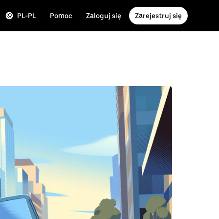
PL-PL
Pomoc
Zaloguj się
Zarejestruj się