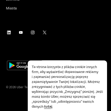
Miasta
Ta strona korzysta z plików cookie innych
firm, aby wyświetlać dopasowane reklamy
i zapewniać personalizację poprzez
zapamiętywanie Twojej lokalizacji. Możesz
zrezygnować z tych plików cookie,
©
2026
Uber Technologies Inc.
wybierając przycisk „Zrezygnuj” poniżej. Jeśli
masz konto Uber, możesz sprzeciwić się
„sprzedaży” lub „udostępnianiu” swoich
danych
tutaj
.