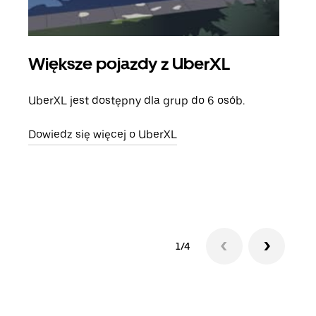
Większe pojazdy z UberXL
Pr
UberXL jest dostępny dla grup do 6 osób.
Gdy 
prze
Dowiedz się więcej o UberXL
doda
Dowi
1/4