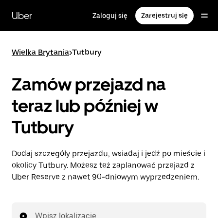
Przejdź
do
Uber
Zaloguj się
Zarejestruj się
głównej
zawartości
Wielka Brytania
>
Tutbury
Zamów przejazd na
teraz lub później w
Tutbury
Dodaj szczegóły przejazdu, wsiadaj i jedź po mieście i
okolicy Tutbury. Możesz też zaplanować przejazd z
Uber Reserve z nawet 90-dniowym wyprzedzeniem.
Wpisz lokalizację