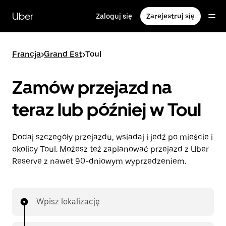
Przejdź
do
Uber
Zaloguj się
Zarejestruj się
głównej
zawartości
Francja
>
Grand Est
>
Toul
Zamów przejazd na
teraz lub później w Toul
Dodaj szczegóły przejazdu, wsiadaj i jedź po mieście i
okolicy Toul. Możesz też zaplanować przejazd z Uber
Reserve z nawet 90-dniowym wyprzedzeniem.
Wpisz lokalizację