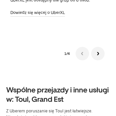
UberXL jest dostępny dla grup do 6 osób.
Gdy 
prze
Dowiedz się więcej o UberXL
doda
Dowi
1/4
Wspólne przejazdy i inne usługi
w: Toul, Grand Est
Z Uberem poruszanie się Toul jest łatwiejsze.