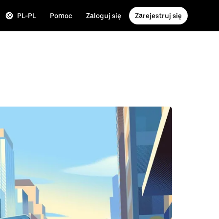
PL-PL
Pomoc
Zaloguj się
Zarejestruj się