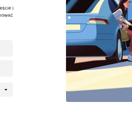
eście i
anować