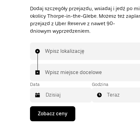
Dodaj szczegóły przejazdu, wsiadaj i jedź po mi
okolicy Thorpe-in-the-Glebe. Możesz też zapl
przejazd z Uber Reserve z nawet 90-
dniowym wyprzedzeniem.
Wpisz lokalizację
Wpisz miejsce docelowe
Data
Godzina
Teraz
Naciśnij
Zobacz ceny
klawisz
strzałki
w dół,
aby
przejść