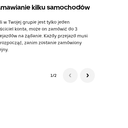
mawianie kilku samochodów
Uber Shu
li w Twojej grupie jest tylko jeden
Opcja Shutt
ściciel konta, może on zamówić do 3
trasach lot
ejazdów na żądanie. Każdy przejazd musi
miejscach w
 rozpocząć, zanim zostanie zamówiony
ejny.
Zobacz dost
1/2