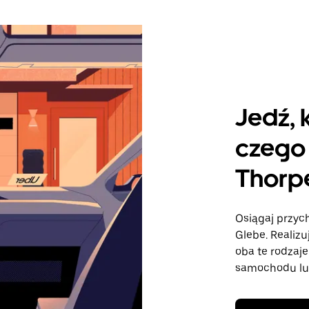
Jedź, 
czego 
Thorp
Osiągaj przyc
Glebe. Realizu
oba te rodzaj
samochodu lu