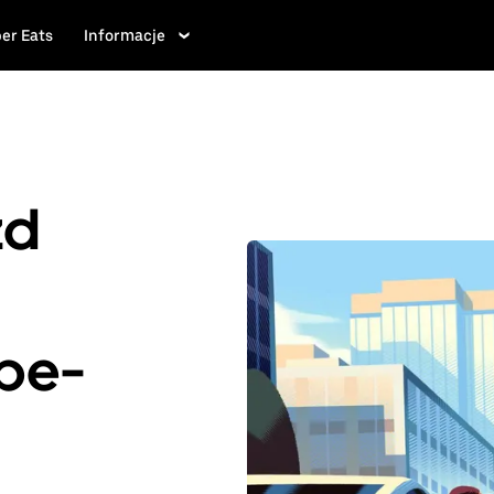
er Eats
Informacje
zd
rpe-