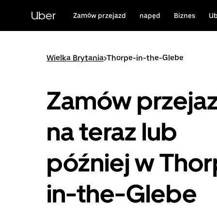
Przejdź
do
Uber
Zamów przejazd
napęd
Biznes
Ub
głównej
zawartości
Wielka Brytania
>
Thorpe-in-the-Glebe
Zamów przeja
na teraz lub
później w Tho
in-the-Glebe