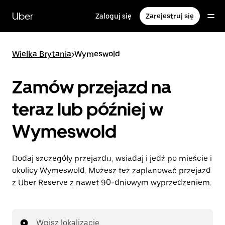
Przejdź
do
Uber
Zaloguj się
Zarejestruj się
głównej
zawartości
Wielka Brytania
>
Wymeswold
Zamów przejazd na
teraz lub później w
Wymeswold
Dodaj szczegóły przejazdu, wsiadaj i jedź po mieście i
okolicy Wymeswold. Możesz też zaplanować przejazd
z Uber Reserve z nawet 90-dniowym wyprzedzeniem.
Wpisz lokalizację