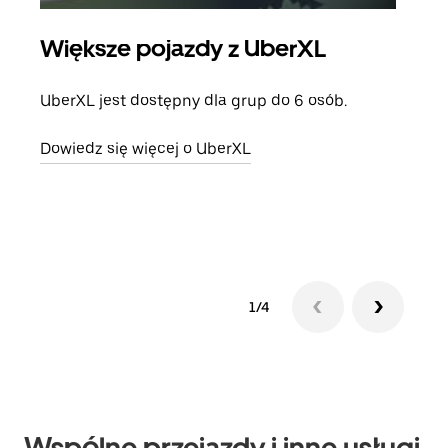
Większe pojazdy z UberXL
Pr
UberXL jest dostępny dla grup do 6 osób.
Gdy 
prze
Dowiedz się więcej o UberXL
doda
Dowi
1/4
Wspólne przejazdy i inne usługi