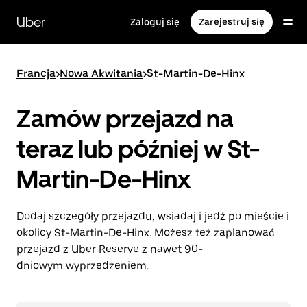
Przejdź
do
Uber
Zaloguj się
Zarejestruj się
głównej
zawartości
Francja
>
Nowa Akwitania
>
St-Martin-De-Hinx
Zamów przejazd na
teraz lub później w St-
Martin-De-Hinx
Dodaj szczegóły przejazdu, wsiadaj i jedź po mieście i
okolicy St-Martin-De-Hinx. Możesz też zaplanować
przejazd z Uber Reserve z nawet 90-
dniowym wyprzedzeniem.