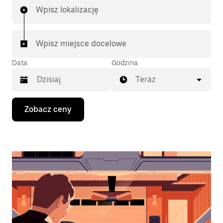
Wpisz lokalizację
Wpisz miejsce docelowe
Data
Godzina
Teraz
Naciśnij
Zobacz ceny
klawisz
strzałki
w dół,
aby
przejść
do
kalendarza
i wybrać
datę.
Naciśnij
klawisz
„Escape”,
aby