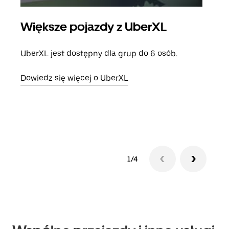
Większe pojazdy z UberXL
Pr
UberXL jest dostępny dla grup do 6 osób.
Gdy 
prze
Dowiedz się więcej o UberXL
doda
Dowi
1/4