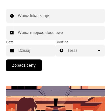
Wpisz lokalizację
Wpisz miejsce docelowe
Data
Godzina
Teraz
Naciśnij
Zobacz ceny
klawisz
strzałki
w dół,
aby
przejść
do
kalendarza
i wybrać
datę.
Naciśnij