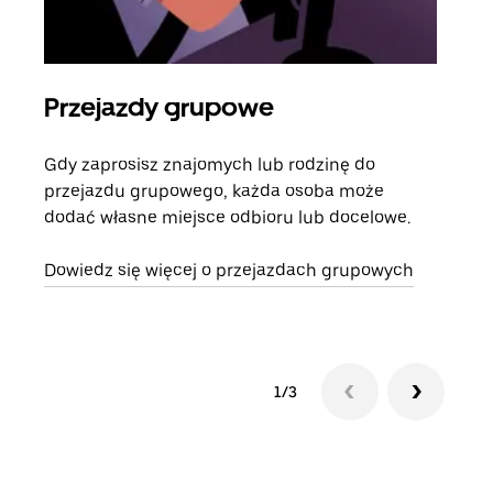
Przejazdy grupowe
Za
Gdy zaprosisz znajomych lub rodzinę do
Jeśl
przejazdu grupowego, każda osoba może
kont
dodać własne miejsce odbioru lub docelowe.
żąda
zani
Dowiedz się więcej o przejazdach grupowych
1/3