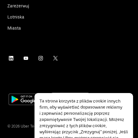
Zarezerwuj
Lotniska
Miasta
Ta strona korzysta z plików cookie innych
firm, aby wyświetlać dopasowane reklamy
i zapewniać personalizację poprzez
zapamiętywanie Twojej lokalizacji. Możesz
zrezygnować z tych plików cookie,
©
2026
Uber Technologies Inc.
wybierając przycisk „Zrezygnuj” poniżej. Jeśli