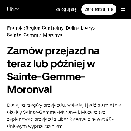
Przejdź
do
Uber
Zaloguj się
Zarejestruj się
głównej
zawartości
Francja
>
Region Centralny-Dolina Loary
>
Sainte-Gemme-Moronval
Zamów przejazd na
teraz lub później w
Sainte-Gemme-
Moronval
Dodaj szczegóły przejazdu, wsiadaj i jedź po mieście i
okolicy Sainte-Gemme-Moronval. Możesz też
zaplanować przejazd z Uber Reserve z nawet 90-
dniowym wyprzedzeniem.