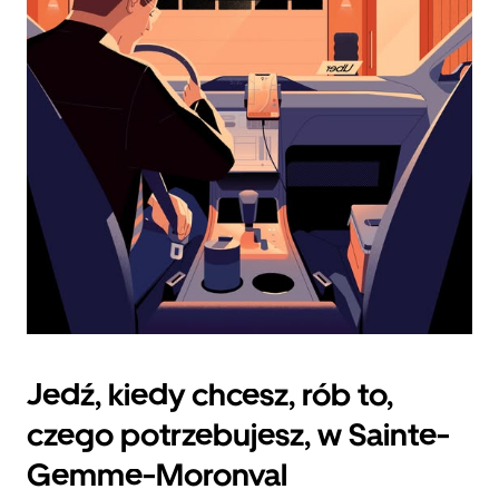
klawisz
„Escape”,
aby
zamknąć
kalendarz.
Jedź, kiedy chcesz, rób to,
czego potrzebujesz, w Sainte-
Gemme-Moronval