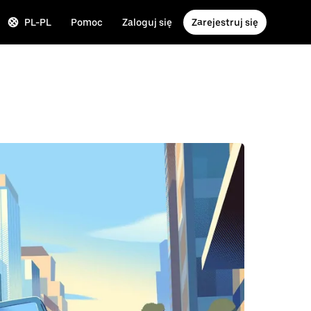
PL-PL
Pomoc
Zaloguj się
Zarejestruj się