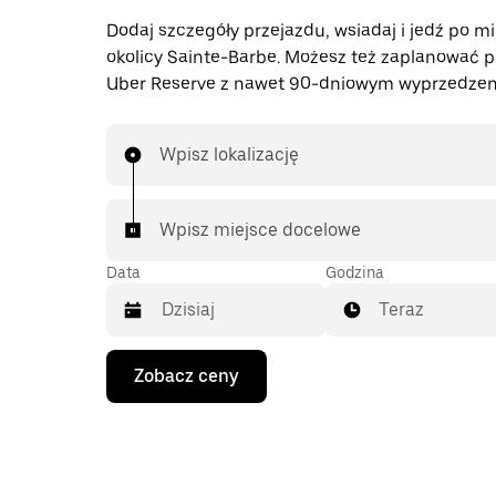
Dodaj szczegóły przejazdu, wsiadaj i jedź po mi
okolicy Sainte-Barbe. Możesz też zaplanować p
Uber Reserve z nawet 90-dniowym wyprzedzen
Wpisz lokalizację
Wpisz miejsce docelowe
Data
Godzina
Teraz
Naciśnij
Zobacz ceny
klawisz
strzałki
w dół,
aby
przejść
do