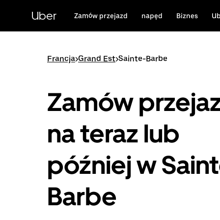
Przejdź
do
Uber
Zamów przejazd
napęd
Biznes
Ub
głównej
zawartości
Francja
>
Grand Est
>
Sainte-Barbe
Zamów przeja
na teraz lub
później w Sain
Barbe