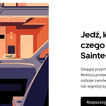
Jedź, 
czego 
Saint
Osiągaj przych
Realizuj przej
rodzaje zamó
lub wypożyczy
Rozpocznij