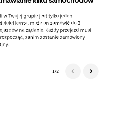
mawianie kilku samochodów
Uber Shu
li w Twojej grupie jest tylko jeden
Opcja Shutt
ściciel konta, może on zamówić do 3
trasach lot
ejazdów na żądanie. Każdy przejazd musi
miejscach w
 rozpocząć, zanim zostanie zamówiony
ejny.
Zobacz dost
1/2