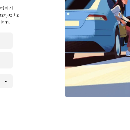
eście i
rzejazd z
iem.