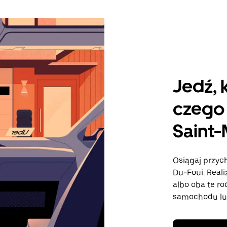
Jedź, 
czego 
Saint-
Osiągaj przych
Du-Foui. Reali
albo oba te r
samochodu lu