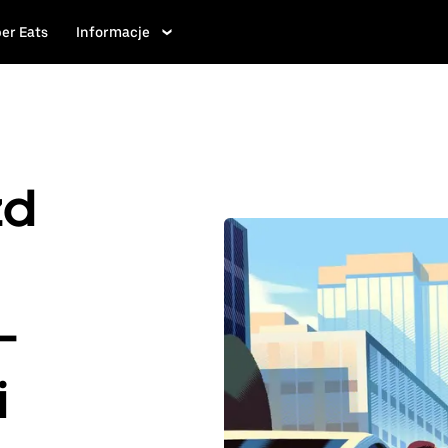
er Eats
Informacje
zd
-
i