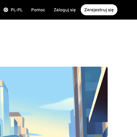
PL-PL
Pomoc
Zaloguj się
Zarejestruj się