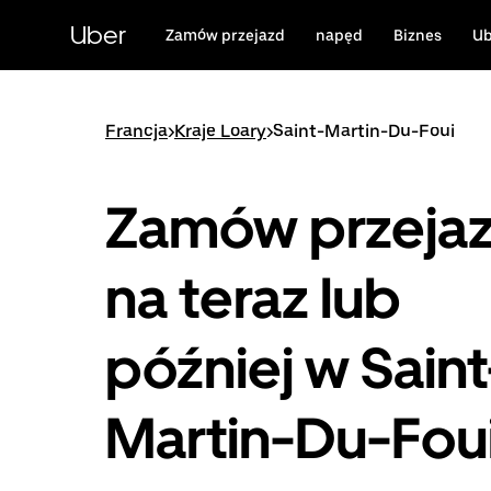
Przejdź
do
Uber
Zamów przejazd
napęd
Biznes
Ub
głównej
zawartości
Francja
>
Kraje Loary
>
Saint-Martin-Du-Foui
Zamów przeja
na teraz lub
później w Saint
Martin-Du-Fou