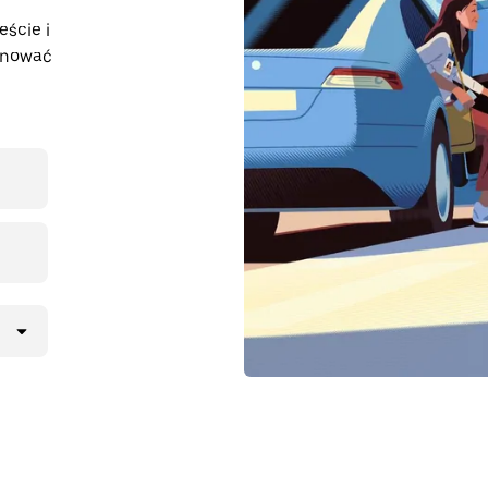
eście i
lanować