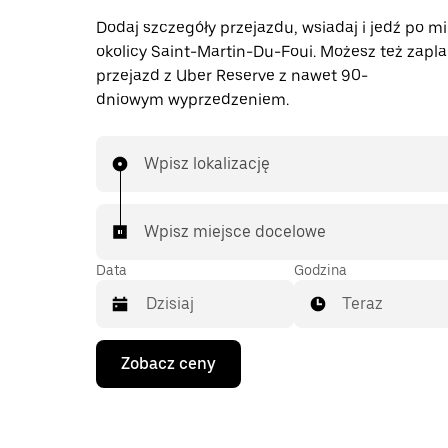
Dodaj szczegóły przejazdu, wsiadaj i jedź po mi
okolicy Saint-Martin-Du-Foui. Możesz też zap
przejazd z Uber Reserve z nawet 90-
dniowym wyprzedzeniem.
Wpisz lokalizację
Wpisz miejsce docelowe
Data
Godzina
Teraz
Naciśnij
Zobacz ceny
klawisz
strzałki
w dół,
aby
przejść