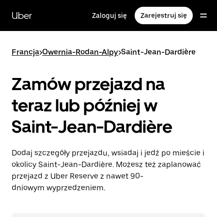
Przejdź
do
Uber
Zaloguj się
Zarejestruj się
głównej
zawartości
Francja
>
Owernia-Rodan-Alpy
>
Saint-Jean-Dardière
Zamów przejazd na
teraz lub później w
Saint-Jean-Dardière
Dodaj szczegóły przejazdu, wsiadaj i jedź po mieście i
okolicy Saint-Jean-Dardière. Możesz też zaplanować
przejazd z Uber Reserve z nawet 90-
dniowym wyprzedzeniem.