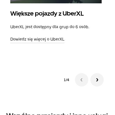
Większe pojazdy z UberXL
Pr
UberXL jest dostępny dla grup do 6 osób.
Gdy 
prze
Dowiedz się więcej o UberXL
doda
Dowi
1/4