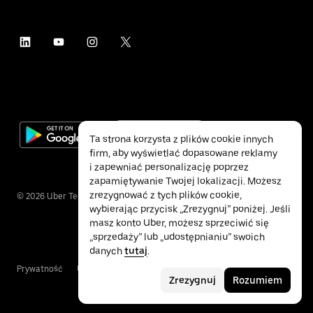
Ta strona korzysta z plików cookie innych
firm, aby wyświetlać dopasowane reklamy
i zapewniać personalizację poprzez
zapamiętywanie Twojej lokalizacji. Możesz
zrezygnować z tych plików cookie,
©
2026
Uber Technologies Inc.
wybierając przycisk „Zrezygnuj” poniżej. Jeśli
masz konto Uber, możesz sprzeciwić się
„sprzedaży” lub „udostępnianiu” swoich
danych
tutaj
.
Prywatność
Ułatwienia dostępu
Warunki
Zrezygnuj
Rozumiem