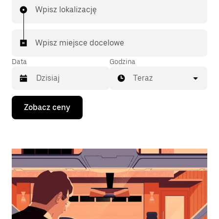
Wpisz lokalizację
Wpisz miejsce docelowe
Data
Godzina
Teraz
Naciśnij
Zobacz ceny
klawisz
strzałki
w dół,
aby
przejść
do
kalendarza
i wybrać
datę.
Naciśnij
klawisz
„Escape”,
aby