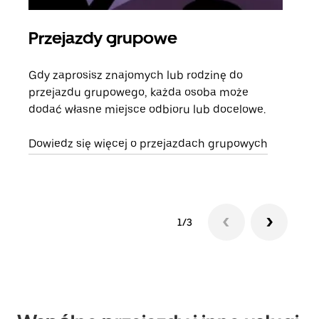
Przejazdy grupowe
Za
Gdy zaprosisz znajomych lub rodzinę do
Jeśl
przejazdu grupowego, każda osoba może
kont
dodać własne miejsce odbioru lub docelowe.
żąda
zani
Dowiedz się więcej o przejazdach grupowych
1/3