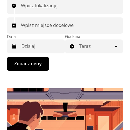
Wpisz lokalizację
Wpisz miejsce docelowe
Data
Godzina
Teraz
Naciśnij
Zobacz ceny
klawisz
strzałki
w dół,
aby
przejść
do
kalendarza
i wybrać
datę.
Naciśnij
klawisz
„Escape”,
aby