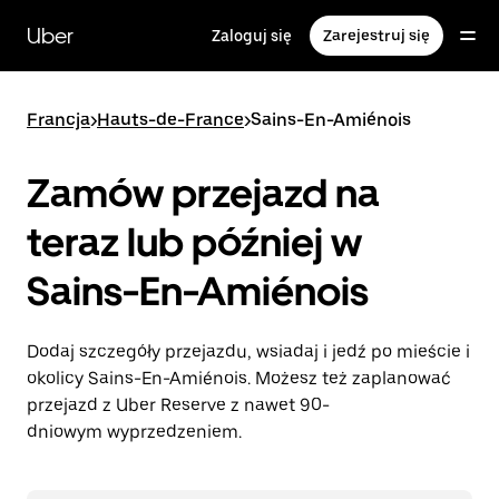
Przejdź
do
Uber
Zaloguj się
Zarejestruj się
głównej
zawartości
Francja
>
Hauts-de-France
>
Sains-En-Amiénois
Zamów przejazd na
teraz lub później w
Sains-En-Amiénois
Dodaj szczegóły przejazdu, wsiadaj i jedź po mieście i
okolicy Sains-En-Amiénois. Możesz też zaplanować
przejazd z Uber Reserve z nawet 90-
dniowym wyprzedzeniem.