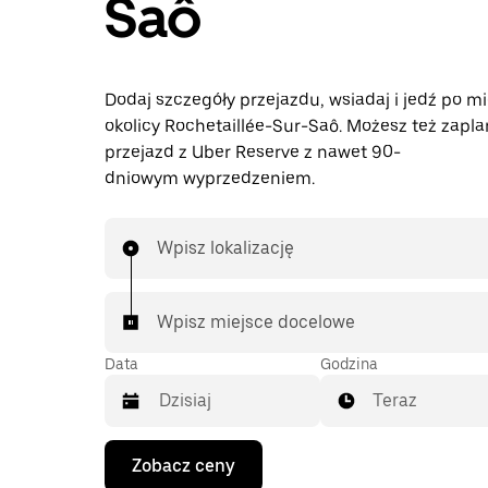
Saô
Dodaj szczegóły przejazdu, wsiadaj i jedź po mi
okolicy Rochetaillée-Sur-Saô. Możesz też zapl
przejazd z Uber Reserve z nawet 90-
dniowym wyprzedzeniem.
Wpisz lokalizację
Wpisz miejsce docelowe
Data
Godzina
Teraz
Naciśnij
Zobacz ceny
klawisz