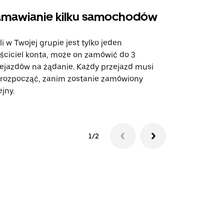
mawianie kilku samochodów
Uber Shu
li w Twojej grupie jest tylko jeden
Opcja Shutt
ściciel konta, może on zamówić do 3
trasach lot
ejazdów na żądanie. Każdy przejazd musi
miejscach w
 rozpocząć, zanim zostanie zamówiony
ejny.
Zobacz dost
1/2