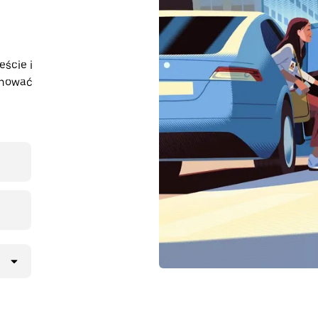
eście i
anować