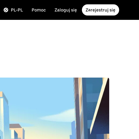
PL-PL
Pomoc
Zaloguj się
Zarejestruj się