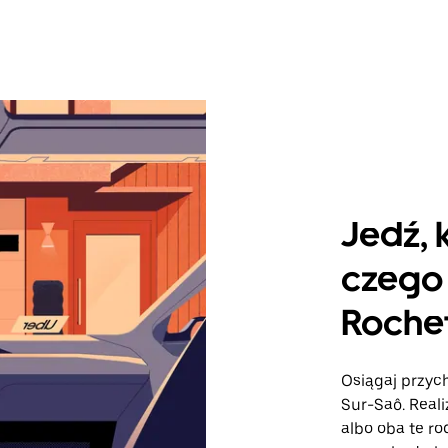
Jedź, 
czego 
Rochet
Osiągaj przych
Sur-Saô. Reali
albo oba te r