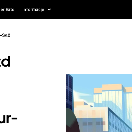
er Eats
Informacje
r-Saô
zd
ur-