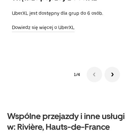
UberXL jest dostępny dla grup do 6 osób.
Gdy 
prze
Dowiedz się więcej o UberXL
doda
Dowi
1/4
Wspólne przejazdy i inne usługi
w: Rivière, Hauts-de-France