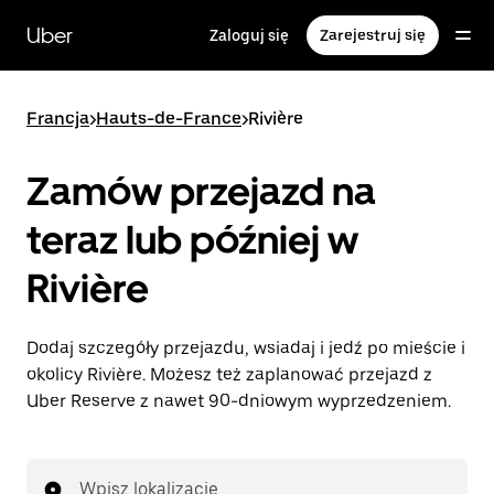
Przejdź
do
Uber
Zaloguj się
Zarejestruj się
głównej
zawartości
Francja
>
Hauts-de-France
>
Rivière
Zamów przejazd na
teraz lub później w
Rivière
Dodaj szczegóły przejazdu, wsiadaj i jedź po mieście i
okolicy Rivière. Możesz też zaplanować przejazd z
Uber Reserve z nawet 90-dniowym wyprzedzeniem.
Wpisz lokalizację