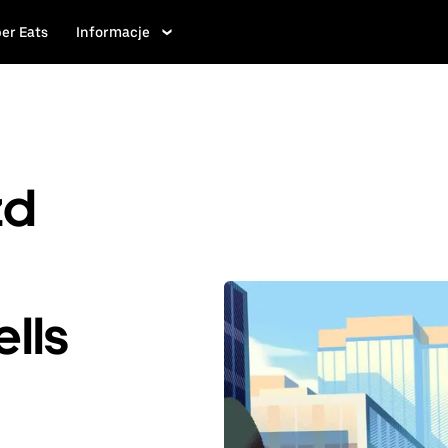
er Eats
Informacje
zd
lls