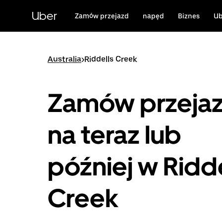
Przejdź
do
Uber
Zamów przejazd
napęd
Biznes
Ub
głównej
zawartości
Australia
>
Riddells Creek
Zamów przeja
na teraz lub
później w Ridde
Creek