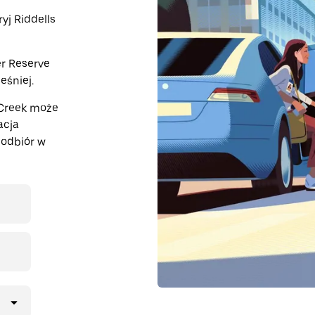
yj Riddells
r Reserve
śniej.
 Creek może
acja
odbiór w