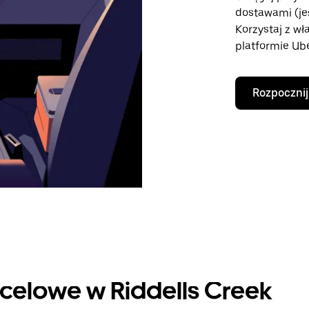
dostawami (je
Korzystaj z w
platformie Ube
Rozpocznij
celowe w Riddells Creek