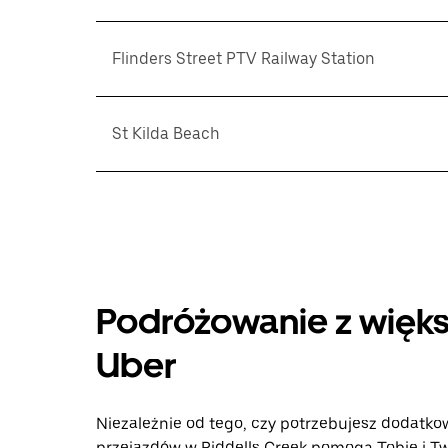
Flinders Street PTV Railway Station
St Kilda Beach
Podróżowanie z więks
Uber
Niezależnie od tego, czy potrzebujesz dodatkow
przejazdów w Riddells Creek pomogą Tobie i Two