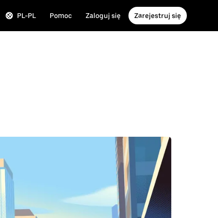
PL-PL
Pomoc
Zaloguj się
Zarejestruj się