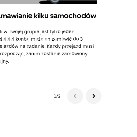
mawianie kilku samochodów
Uber Shu
li w Twojej grupie jest tylko jeden
Opcja Shutt
ściciel konta, może on zamówić do 3
trasach lot
ejazdów na żądanie. Każdy przejazd musi
miejscach w
 rozpocząć, zanim zostanie zamówiony
ejny.
Zobacz dost
1/2