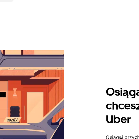
Osiąga
chcesz
Uber
Osiągaj przyc