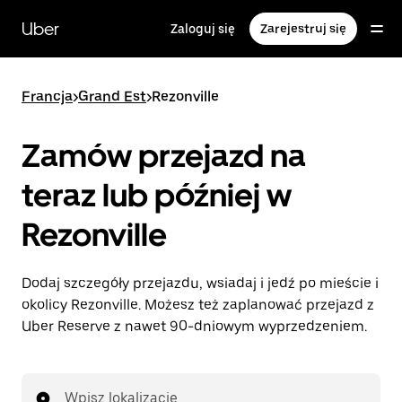
Przejdź
do
Uber
Zaloguj się
Zarejestruj się
głównej
zawartości
Francja
>
Grand Est
>
Rezonville
Zamów przejazd na
teraz lub później w
Rezonville
Dodaj szczegóły przejazdu, wsiadaj i jedź po mieście i
okolicy Rezonville. Możesz też zaplanować przejazd z
Uber Reserve z nawet 90-dniowym wyprzedzeniem.
Wpisz lokalizację