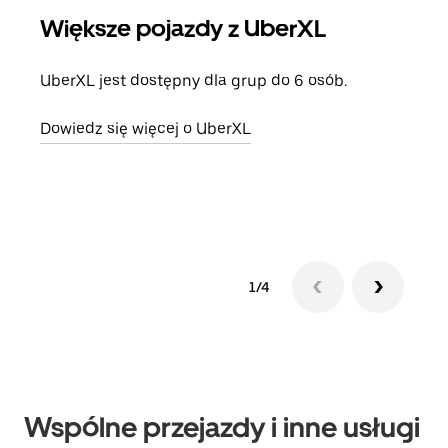
Większe pojazdy z UberXL
Pr
UberXL jest dostępny dla grup do 6 osób.
Gdy 
prze
Dowiedz się więcej o UberXL
doda
Dowi
1/4
Wspólne przejazdy i inne usługi