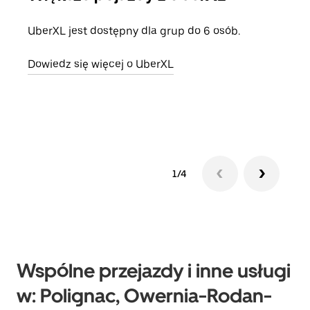
UberXL jest dostępny dla grup do 6 osób.
Gdy 
prze
Dowiedz się więcej o UberXL
doda
Dowi
1/4
Wspólne przejazdy i inne usługi
w: Polignac, Owernia-Rodan-