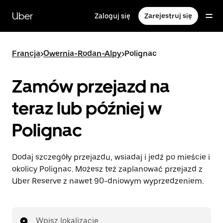
Przejdź
do
Uber
Zaloguj się
Zarejestruj się
głównej
zawartości
Francja
>
Owernia-Rodan-Alpy
>
Polignac
Zamów przejazd na
teraz lub później w
Polignac
Dodaj szczegóły przejazdu, wsiadaj i jedź po mieście i
okolicy Polignac. Możesz też zaplanować przejazd z
Uber Reserve z nawet 90-dniowym wyprzedzeniem.
Wpisz lokalizację