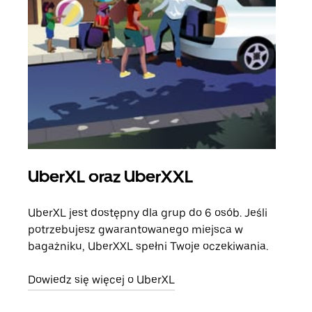
UberXL oraz UberXXL
Pr
UberXL jest dostępny dla grup do 6 osób. Jeśli
Gdy 
potrzebujesz gwarantowanego miejsca w
prze
bagażniku, UberXXL spełni Twoje oczekiwania.
doda
Dowiedz się więcej o UberXL
Dowi