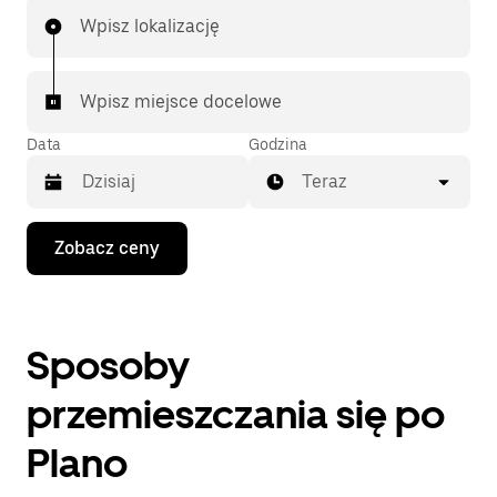
Wpisz lokalizację
Wpisz miejsce docelowe
Data
Godzina
Teraz
Naciśnij
Zobacz ceny
klawisz
strzałki
w dół,
aby
przejść
Sposoby
do
kalendarza
i wybrać
przemieszczania się po
datę.
Naciśnij
Plano
klawisz
„Escape”,
aby