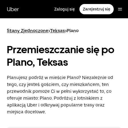
Przejdź
do
Uber
Zaloguj się
Zarejestruj się
głównej
zawartości
Stany Zjednoczone
>
Teksas
>
Plano
Przemieszczanie się po
Plano, Teksas
Planujesz podróż w mieście Plano? Niezależnie od
tego, czy jesteś gościem, czy mieszkańcem, ten
przewodnik pomoże Ci w pełni wykorzystać to, co
oferuje miasto: Plano. Podróżuj z lotniskiem z
aplikacją Uber i odkrywaj popularne trasy oraz
miejsca docelowe.