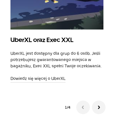
UberXL oraz Exec XXL
Pr
UberXL jest dostępny dla grup do 6 osób. Jeśli
Gdy 
potrzebujesz gwarantowanego miejsca w
prze
bagażniku, Exec XXL spełni Twoje oczekiwania.
doda
Dowiedz się więcej o UberXL
Dowi
1/4