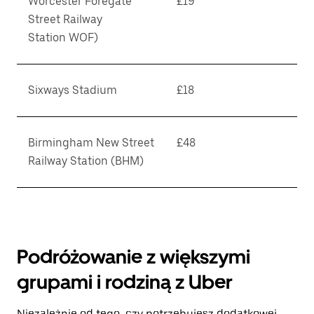
Worcester Foregate
£19
Street Railway
Station WOF)
Sixways Stadium
£18
Birmingham New Street
£48
Railway Station (BHM)
Podróżowanie z większymi
grupami i rodziną z Uber
Niezależnie od tego, czy potrzebujesz dodatkowej