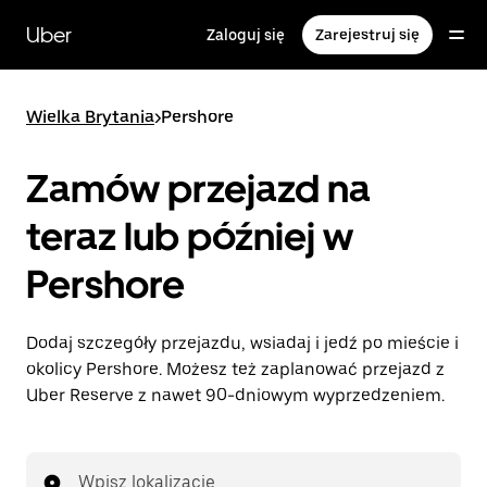
Przejdź
do
Uber
Zaloguj się
Zarejestruj się
głównej
zawartości
Wielka Brytania
>
Pershore
Zamów przejazd na
teraz lub później w
Pershore
Dodaj szczegóły przejazdu, wsiadaj i jedź po mieście i
okolicy Pershore. Możesz też zaplanować przejazd z
Uber Reserve z nawet 90-dniowym wyprzedzeniem.
Wpisz lokalizację