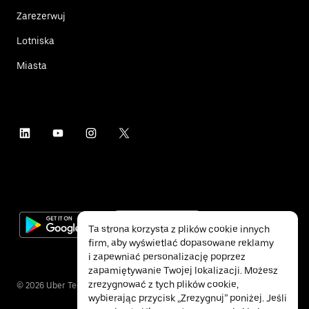
Zarezerwuj
Lotniska
Miasta
Ta strona korzysta z plików cookie innych
firm, aby wyświetlać dopasowane reklamy
i zapewniać personalizację poprzez
zapamiętywanie Twojej lokalizacji. Możesz
zrezygnować z tych plików cookie,
©
2026
Uber Technologies Inc.
wybierając przycisk „Zrezygnuj” poniżej. Jeśli