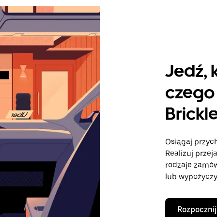
Jedź, 
czego 
Brick
Osiągaj przyc
Realizuj przej
rodzaje zamó
lub wypożyczy
Rozpocznij