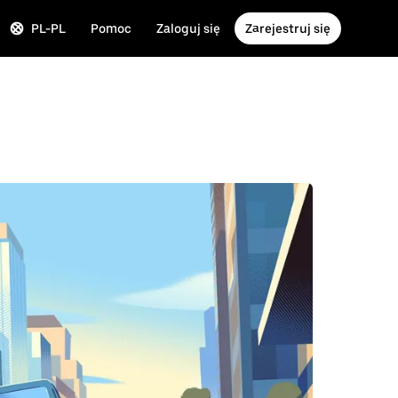
PL-PL
Pomoc
Zaloguj się
Zarejestruj się