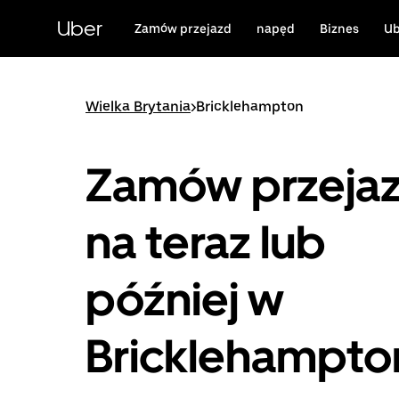
Przejdź
do
Uber
Zamów przejazd
napęd
Biznes
Ub
głównej
zawartości
Wielka Brytania
>
Bricklehampton
Zamów przeja
na teraz lub
później w
Bricklehampto