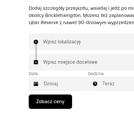
Dodaj szczegóły przejazdu, wsiadaj i jedź po mi
okolicy Bricklehampton. Możesz też zaplanować
Uber Reserve z nawet 90-dniowym wyprzedzen
Wpisz lokalizację
Wpisz miejsce docelowe
Data
Godzina
Teraz
Naciśnij
Zobacz ceny
klawisz
strzałki
w dół,
aby
przejść
do