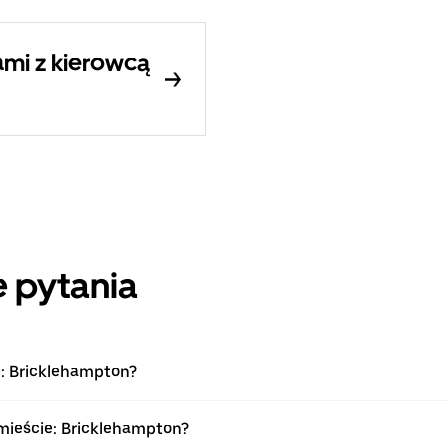
mi z kierowcą
 pytania
e: Bricklehampton?
mieście: Bricklehampton?