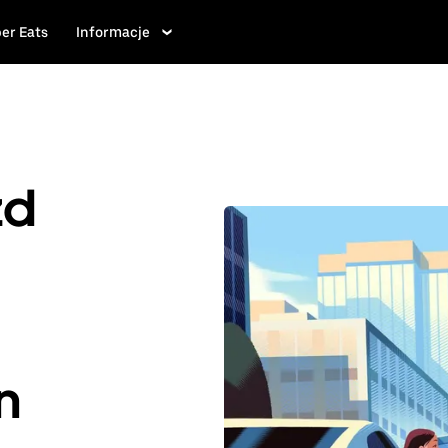
er Eats
Informacje
zd
n