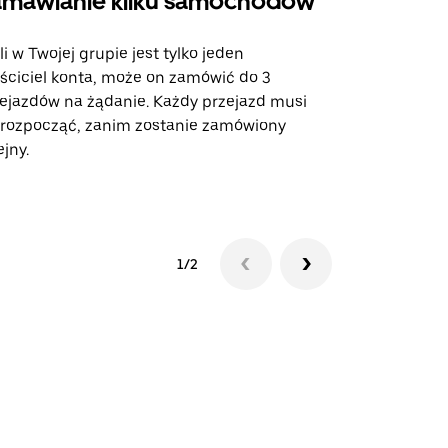
mawianie kilku samochodów
Uber Shu
li w Twojej grupie jest tylko jeden
Opcja Shutt
ściciel konta, może on zamówić do 3
trasach lot
ejazdów na żądanie. Każdy przejazd musi
miejscach w
 rozpocząć, zanim zostanie zamówiony
ejny.
Zobacz dost
1/2