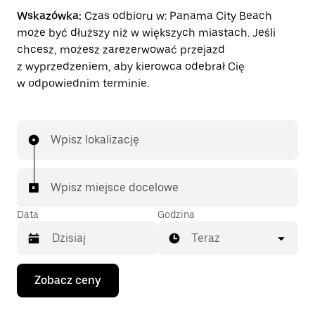
Wskazówka:
Czas odbioru w: Panama City Beach
może być dłuższy niż w większych miastach. Jeśli
chcesz, możesz zarezerwować przejazd
z wyprzedzeniem, aby kierowca odebrał Cię
w odpowiednim terminie.
Wpisz lokalizację
Wpisz miejsce docelowe
Data
Godzina
Teraz
Naciśnij
Zobacz ceny
klawisz
strzałki
w dół,