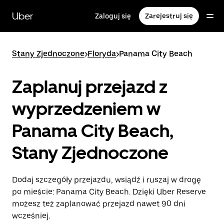
Przejdź
do
Uber
Zaloguj się
Zarejestruj się
głównej
zawartości
Stany Zjednoczone
>
Floryda
>
Panama City Beach
Zaplanuj przejazd z
wyprzedzeniem w
Panama City Beach,
Stany Zjednoczone
Dodaj szczegóły przejazdu, wsiądź i ruszaj w drogę
po mieście: Panama City Beach. Dzięki Uber Reserve
możesz też zaplanować przejazd nawet 90 dni
wcześniej.