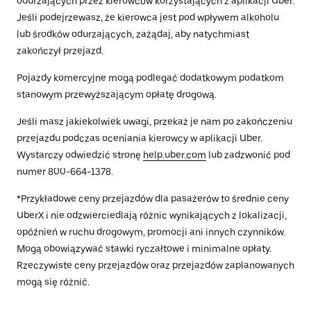
odurzających przez kierowców korzystających z aplikacji Uber.
Jeśli podejrzewasz, że kierowca jest pod wpływem alkoholu
lub środków odurzających, zażądaj, aby natychmiast
zakończył przejazd.
Pojazdy komercyjne mogą podlegać dodatkowym podatkom
stanowym przewyższającym opłatę drogową.
Jeśli masz jakiekolwiek uwagi, przekaż je nam po zakończeniu
przejazdu podczas oceniania kierowcy w aplikacji Uber.
Wystarczy odwiedzić stronę
help.uber.com
lub zadzwonić pod
numer 800-664-1378.
*Przykładowe ceny przejazdów dla pasażerów to średnie ceny
UberX i nie odzwierciedlają różnic wynikających z lokalizacji,
opóźnień w ruchu drogowym, promocji ani innych czynników.
Mogą obowiązywać stawki ryczałtowe i minimalne opłaty.
Rzeczywiste ceny przejazdów oraz przejazdów zaplanowanych
mogą się różnić.