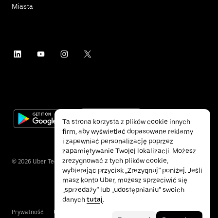
Miasta
Ta strona korzysta z plików cookie innych
firm, aby wyświetlać dopasowane reklamy
i zapewniać personalizację poprzez
zapamiętywanie Twojej lokalizacji. Możesz
zrezygnować z tych plików cookie,
©
2026
Uber Technologies Inc.
wybierając przycisk „Zrezygnuj” poniżej. Jeśli
masz konto Uber, możesz sprzeciwić się
„sprzedaży” lub „udostępnianiu” swoich
danych
tutaj
.
Prywatność
Ułatwienia dostępu
Warunki