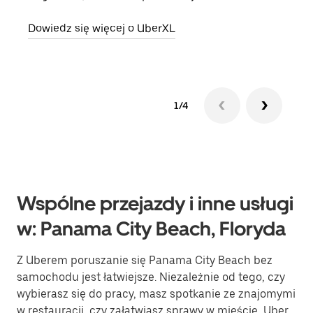
Dowiedz się więcej o UberXL
Dowi
1/4
Wspólne przejazdy i inne usługi
w: Panama City Beach, Floryda
Z Uberem poruszanie się Panama City Beach bez
samochodu jest łatwiejsze. Niezależnie od tego, czy
wybierasz się do pracy, masz spotkanie ze znajomymi
w restauracji, czy załatwiasz sprawy w mieście, Uber