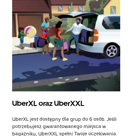
UberXL oraz UberXXL
Pr
UberXL jest dostępny dla grup do 6 osób. Jeśli
Gdy 
potrzebujesz gwarantowanego miejsca w
prze
bagażniku, UberXXL spełni Twoje oczekiwania.
doda