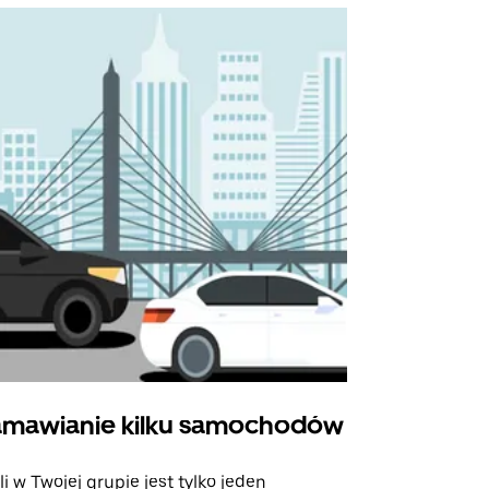
mawianie kilku samochodów
Uber Shu
li w Twojej grupie jest tylko jeden
Opcja Shutt