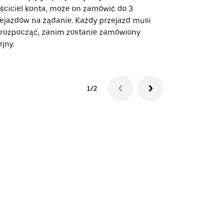
ściciel konta, może on zamówić do 3
trasach lot
ejazdów na żądanie. Każdy przejazd musi
miejscach w
 rozpocząć, zanim zostanie zamówiony
ejny.
Zobacz dost
1/2