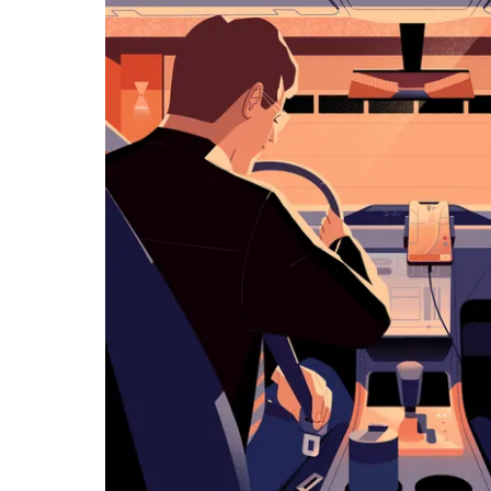
klawisz
„Escape”,
aby
zamknąć
kalendarz.