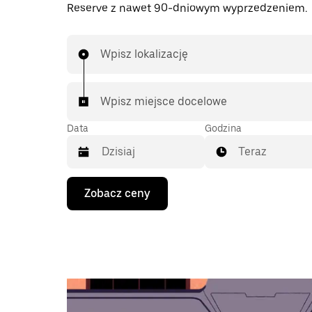
Reserve z nawet 90-dniowym wyprzedzeniem.
Wpisz lokalizację
Wpisz miejsce docelowe
Data
Godzina
Teraz
Naciśnij
Zobacz ceny
klawisz
strzałki
w dół,
aby
przejść
do
kalendarza
i wybrać
datę.
Naciśnij