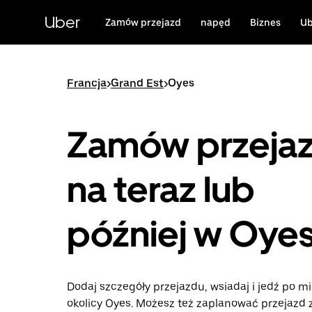
Przejdź
do
Uber
Zamów przejazd
napęd
Biznes
Ub
głównej
zawartości
Francja
>
Grand Est
>
Oyes
Zamów przeja
na teraz lub
później w Oye
Dodaj szczegóły przejazdu, wsiadaj i jedź po mi
okolicy Oyes. Możesz też zaplanować przejazd 