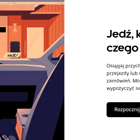
Jedź, 
czego 
Osiągaj przych
przejazdy lub 
zamówień. Mo
wypożyczyć sa
Rozpocznij