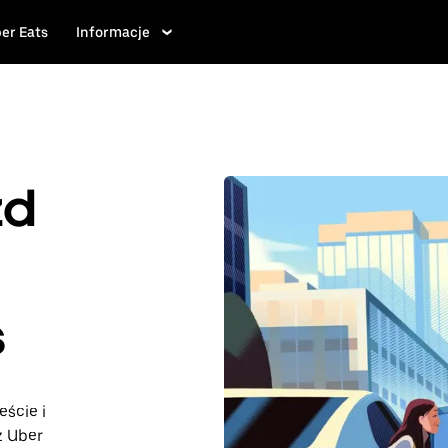
er Eats
Informacje
zd
s
eście i
z Uber