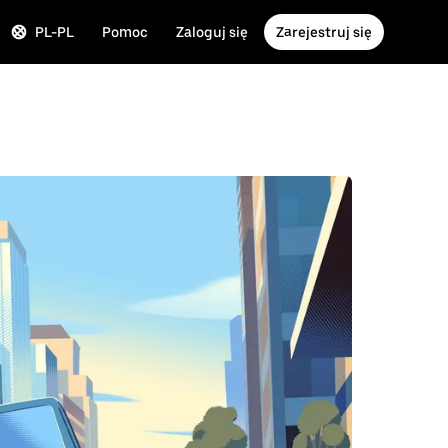
PL-PL
Pomoc
Zaloguj się
Zarejestruj się