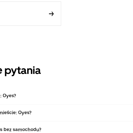
 pytania
: Oyes?
mieście: Oyes?
es bez samochodu?