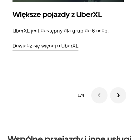
Większe pojazdy z UberXL
Pr
UberXL jest dostępny dla grup do 6 osób.
Gdy 
prze
Dowiedz się więcej o UberXL
doda
Dowi
1/4
Wspólne przejazdy i inne usługi