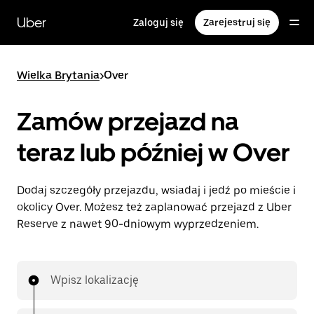
Przejdź
do
Uber
Zaloguj się
Zarejestruj się
głównej
zawartości
Wielka Brytania
>
Over
Zamów przejazd na
teraz lub później w Over
Dodaj szczegóły przejazdu, wsiadaj i jedź po mieście i
okolicy Over. Możesz też zaplanować przejazd z Uber
Reserve z nawet 90-dniowym wyprzedzeniem.
Wpisz lokalizację