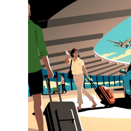
klawisz
„Escape”,
aby
zamknąć
kalendarz.