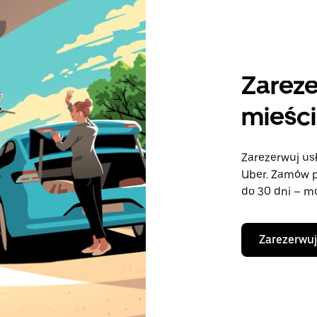
Zareze
mieści
Zarezerwuj us
Uber. Zamów p
do 30 dni – mo
Zarezerwuj