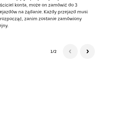
ściciel konta, może on zamówić do 3
trasach lot
ejazdów na żądanie. Każdy przejazd musi
miejscach w
 rozpocząć, zanim zostanie zamówiony
ejny.
Zobacz dost
1/2