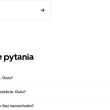
 pytania
: Oulu?
mieście: Oulu?
lu bez samochodu?