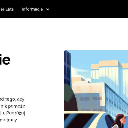
er Eats
Informacje
ie
od tego, czy
dnik pomoże
lu. Podróżuj
rne trasy