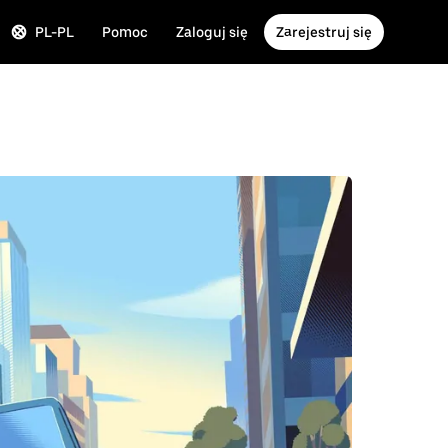
PL-PL
Pomoc
Zaloguj się
Zarejestruj się