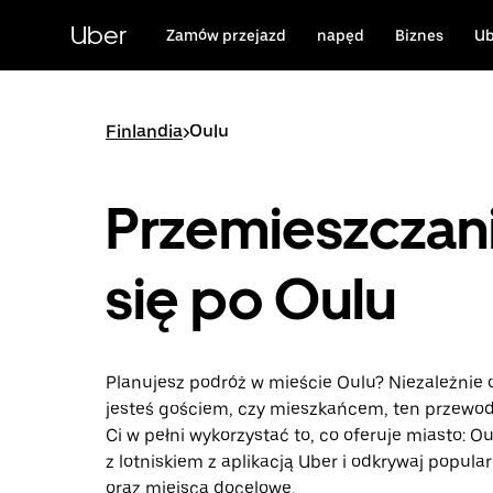
Przejdź
do
Uber
Zamów przejazd
napęd
Biznes
Ub
głównej
zawartości
Finlandia
>
Oulu
Przemieszczan
się po Oulu
Planujesz podróż w mieście Oulu? Niezależnie 
jesteś gościem, czy mieszkańcem, ten przewo
Ci w pełni wykorzystać to, co oferuje miasto: Ou
z lotniskiem z aplikacją Uber i odkrywaj popula
oraz miejsca docelowe.