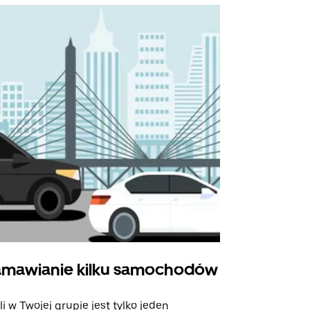
mawianie kilku samochodów
Uber Shu
li w Twojej grupie jest tylko jeden
Opcja Shutt