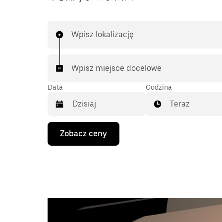
Wpisz lokalizację
Wpisz miejsce docelowe
Data
Godzina
Teraz
Naciśnij
Zobacz ceny
klawisz
strzałki
w dół,
aby
przejść
do
kalendarza
i wybrać
datę.
Naciśnij