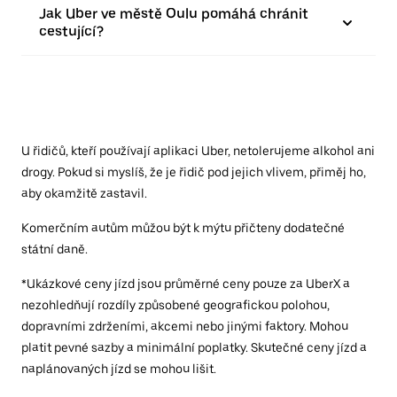
Jak Uber ve městě Oulu pomáhá chránit
cestující?
U řidičů, kteří používají aplikaci Uber, netolerujeme alkohol ani
drogy. Pokud si myslíš, že je řidič pod jejich vlivem, přiměj ho,
aby okamžitě zastavil.
Komerčním autům můžou být k mýtu přičteny dodatečné
státní daně.
*Ukázkové ceny jízd jsou průměrné ceny pouze za UberX a
nezohledňují rozdíly způsobené geografickou polohou,
dopravními zdrženími, akcemi nebo jinými faktory. Mohou
platit pevné sazby a minimální poplatky. Skutečné ceny jízd a
naplánovaných jízd se mohou lišit.