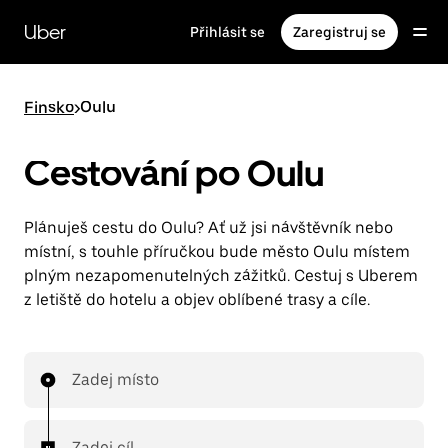
Přeskočit
na
Uber
Přihlásit se
Zaregistruj se
hlavní
obsah
Finsko
>
Oulu
Cestování po Oulu
Plánuješ cestu do Oulu? Ať už jsi návštěvník nebo
místní, s touhle příručkou bude město Oulu místem
plným nezapomenutelných zážitků. Cestuj s Uberem
z letiště do hotelu a objev oblíbené trasy a cíle.
Zadej místo
Zadej cíl