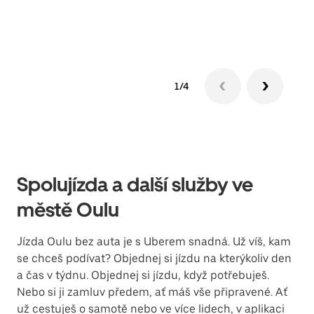
Zjis
1/4
Spolujízda a další služby ve
městě Oulu
Jízda Oulu bez auta je s Uberem snadná. Už víš, kam
se chceš podívat? Objednej si jízdu na kterýkoliv den
a čas v týdnu. Objednej si jízdu, když potřebuješ.
Nebo si ji zamluv předem, ať máš vše připravené. Ať
už cestuješ o samotě nebo ve více lidech, v aplikaci