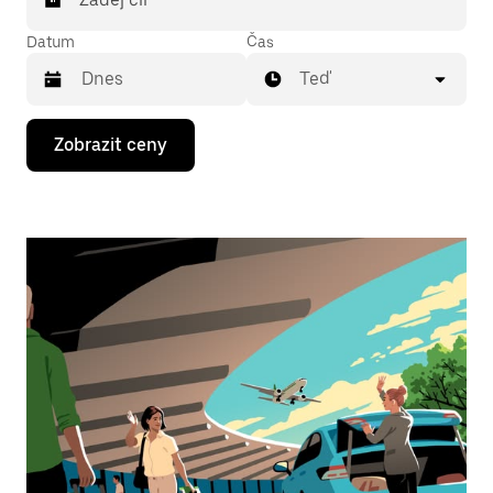
Datum
Čas
Teď
Stisknutím
Zobrazit ceny
klávesy
se
šipkou
dolů
otevřeš
kalendář
a můžeš
vybrat
datum.
Stisknutím
klávesy
Esc
zavřeš
kalendář.