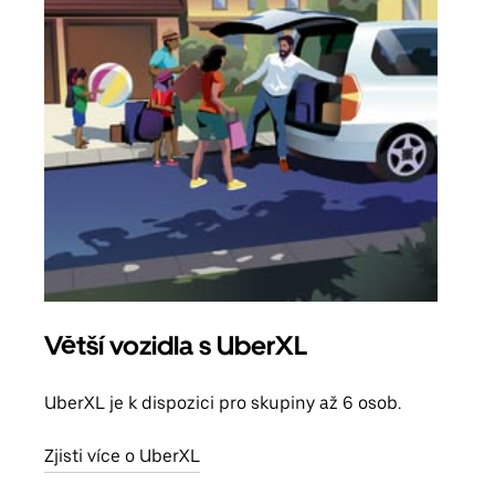
Větší vozidla s UberXL
Sku
UberXL je k dispozici pro skupiny až 6 osob.
Když
skup
Zjisti více o UberXL
míst