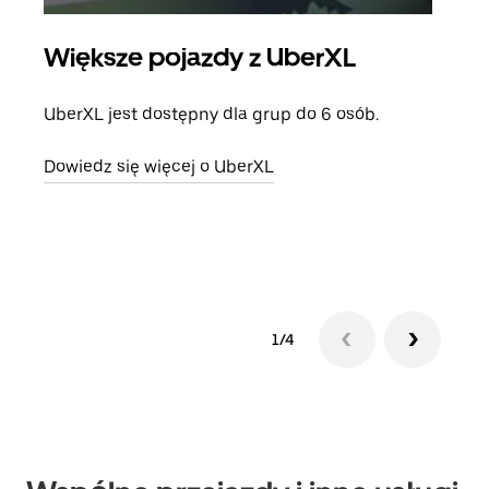
Większe pojazdy z UberXL
Pr
UberXL jest dostępny dla grup do 6 osób.
Gdy 
prze
Dowiedz się więcej o UberXL
doda
Dowi
1/4