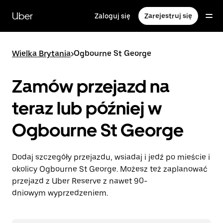
Przejdź
do
Uber
Zaloguj się
Zarejestruj się
głównej
zawartości
Wielka Brytania
>
Ogbourne St George
Zamów przejazd na
teraz lub później w
Ogbourne St George
Dodaj szczegóły przejazdu, wsiadaj i jedź po mieście i
okolicy Ogbourne St George. Możesz też zaplanować
przejazd z Uber Reserve z nawet 90-
dniowym wyprzedzeniem.