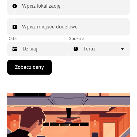
Wpisz lokalizację
Wpisz miejsce docelowe
Data
Godzina
Teraz
Naciśnij
Zobacz ceny
klawisz
strzałki
w dół,
aby
przejść
do
kalendarza
i wybrać
datę.
Naciśnij
klawisz
„Escape”,
aby