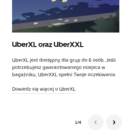
UberXL oraz UberXXL
Pr
UberXL jest dostępny dla grup do 6 osób. Jeśli
Gdy 
potrzebujesz gwarantowanego miejsca w
prze
bagażniku, UberXXL spełni Twoje oczekiwania.
doda
Dowiedz się więcej o UberXL
Dowi
1/4