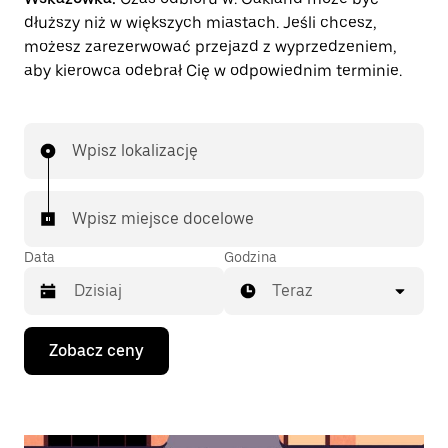
dłuższy niż w większych miastach. Jeśli chcesz,
możesz zarezerwować przejazd z wyprzedzeniem,
aby kierowca odebrał Cię w odpowiednim terminie.
Wpisz lokalizację
Wpisz miejsce docelowe
Data
Godzina
Teraz
Naciśnij
Zobacz ceny
klawisz
strzałki
w dół,
aby
przejść
do