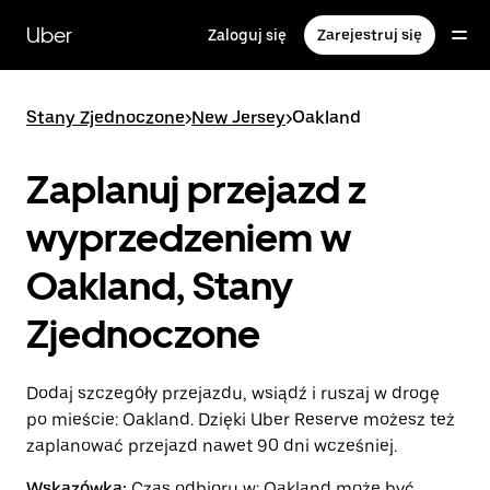
Przejdź
do
Uber
Zaloguj się
Zarejestruj się
głównej
zawartości
Stany Zjednoczone
>
New Jersey
>
Oakland
Zaplanuj przejazd z
wyprzedzeniem w
Oakland, Stany
Zjednoczone
Dodaj szczegóły przejazdu, wsiądź i ruszaj w drogę
po mieście: Oakland. Dzięki Uber Reserve możesz też
zaplanować przejazd nawet 90 dni wcześniej.
Wskazówka:
Czas odbioru w: Oakland może być