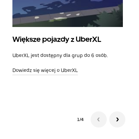
Większe pojazdy z UberXL
Pr
UberXL jest dostępny dla grup do 6 osób.
Gdy 
prze
Dowiedz się więcej o UberXL
doda
Dowi
1/4