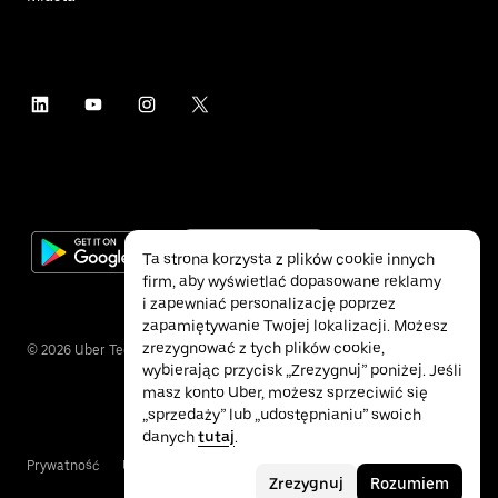
Ta strona korzysta z plików cookie innych
firm, aby wyświetlać dopasowane reklamy
i zapewniać personalizację poprzez
zapamiętywanie Twojej lokalizacji. Możesz
zrezygnować z tych plików cookie,
©
2026
Uber Technologies Inc.
wybierając przycisk „Zrezygnuj” poniżej. Jeśli
masz konto Uber, możesz sprzeciwić się
„sprzedaży” lub „udostępnianiu” swoich
danych
tutaj
.
Prywatność
Ułatwienia dostępu
Warunki
Zrezygnuj
Rozumiem