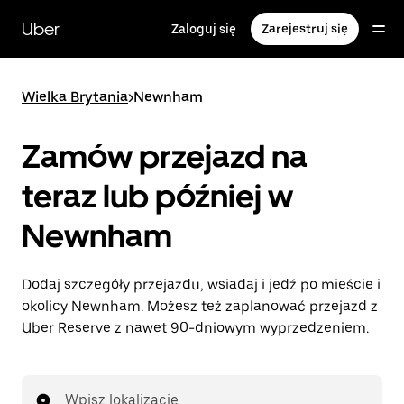
Przejdź
do
Uber
Zaloguj się
Zarejestruj się
głównej
zawartości
Wielka Brytania
>
Newnham
Zamów przejazd na
teraz lub później w
Newnham
Dodaj szczegóły przejazdu, wsiadaj i jedź po mieście i
okolicy Newnham. Możesz też zaplanować przejazd z
Uber Reserve z nawet 90-dniowym wyprzedzeniem.
Wpisz lokalizację