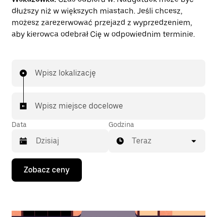
dłuższy niż w większych miastach. Jeśli chcesz,
możesz zarezerwować przejazd z wyprzedzeniem,
aby kierowca odebrał Cię w odpowiednim terminie.
Wpisz lokalizację
Wpisz miejsce docelowe
Data
Godzina
Teraz
Naciśnij
Zobacz ceny
klawisz
strzałki
w dół,
aby
przejść
do