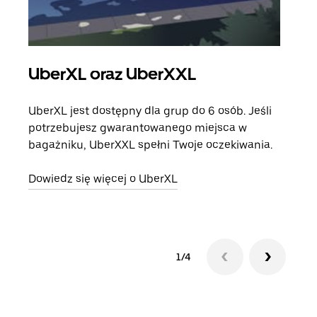
UberXL oraz UberXXL
Pr
UberXL jest dostępny dla grup do 6 osób. Jeśli
Gdy 
potrzebujesz gwarantowanego miejsca w
prze
bagażniku, UberXXL spełni Twoje oczekiwania.
doda
Dowiedz się więcej o UberXL
Dowi
1/4