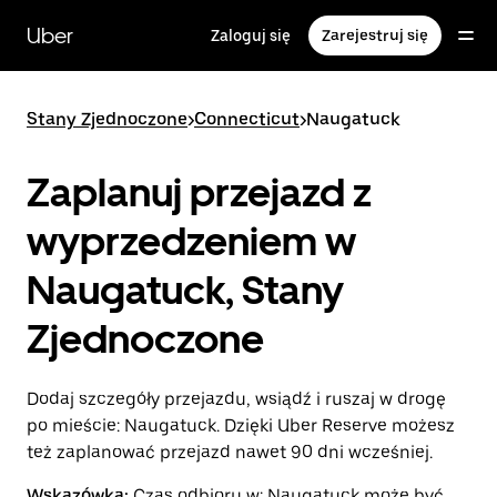
Przejdź
do
Uber
Zaloguj się
Zarejestruj się
głównej
zawartości
Stany Zjednoczone
>
Connecticut
>
Naugatuck
Zaplanuj przejazd z
wyprzedzeniem w
Naugatuck, Stany
Zjednoczone
Dodaj szczegóły przejazdu, wsiądź i ruszaj w drogę
po mieście: Naugatuck. Dzięki Uber Reserve możesz
też zaplanować przejazd nawet 90 dni wcześniej.
Wskazówka:
Czas odbioru w: Naugatuck może być