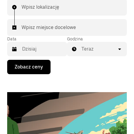
Wpisz lokalizację
Wpisz miejsce docelowe
Data
Godzina
Teraz
Naciśnij
Zobacz ceny
klawisz
strzałki
w dół,
aby
przejść
do
kalendarza
i wybrać
datę.
Naciśnij
klawisz
„Escape”,
aby