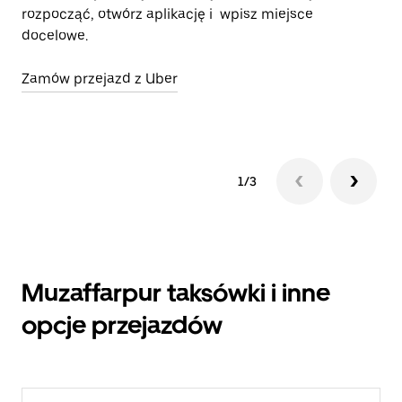
rozpocząć, otwórz aplikację i wpisz miejsce
od
docelowe.
ko
Ub
Zamów przejazd z Uber
Ot
1/3
Muzaffarpur taksówki i inne
opcje przejazdów