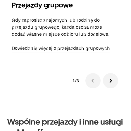
Przejazdy grupowe
Za
Gdy zaprosisz znajomych lub rodzinę do
Jeśl
przejazdu grupowego, każda osoba może
kont
dodać własne miejsce odbioru lub docelowe.
żąda
zani
Dowiedz się więcej o przejazdach grupowych
1/3
Wspólne przejazdy i inne usługi