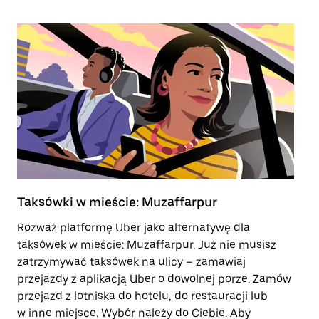
Taksówki w mieście: Muzaffarpur
Tr
Rozważ platformę Uber jako alternatywę dla
Tr
taksówek w mieście: Muzaffarpur. Już nie musisz
po
zatrzymywać taksówek na ulicy – zamawiaj
zo
przejazdy z aplikacją Uber o dowolnej porze. Zamów
le
przejazd z lotniska do hotelu, do restauracji lub
Ot
w inne miejsce. Wybór należy do Ciebie. Aby
je