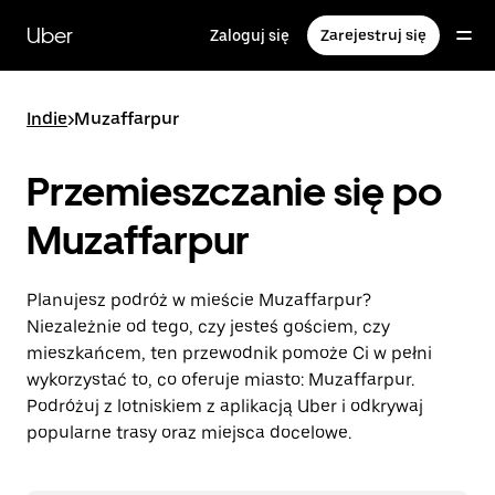
Przejdź
do
Uber
Zaloguj się
Zarejestruj się
głównej
zawartości
Indie
>
Muzaffarpur
Przemieszczanie się po
Muzaffarpur
Planujesz podróż w mieście Muzaffarpur?
Niezależnie od tego, czy jesteś gościem, czy
mieszkańcem, ten przewodnik pomoże Ci w pełni
wykorzystać to, co oferuje miasto: Muzaffarpur.
Podróżuj z lotniskiem z aplikacją Uber i odkrywaj
popularne trasy oraz miejsca docelowe.