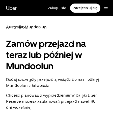
Przejdź
do
Uber
Zaloguj się
Zarejestruj się
głównej
zawartości
Australia
>
Mundoolun
Zamów przejazd na
teraz lub później w
Mundoolun
Dodaj szczegóły przejazdu, wsiądź do nas i odkryj
Mundoolun z łatwością.
Chcesz planować z wyprzedzeniem? Dzięki Uber
Reserve możesz zaplanować przejazd nawet 90
dni wcześniej.