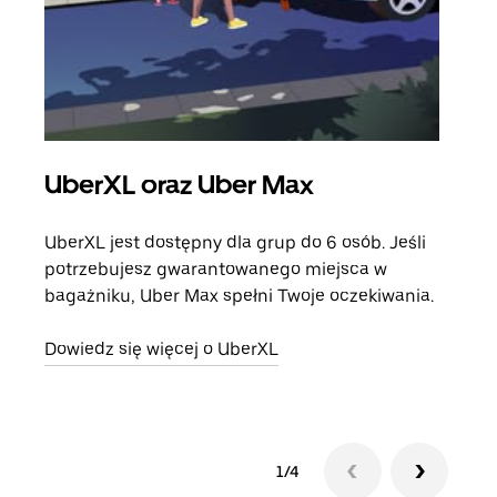
UberXL oraz Uber Max
Pr
UberXL jest dostępny dla grup do 6 osób. Jeśli
Gdy 
potrzebujesz gwarantowanego miejsca w
prze
bagażniku, Uber Max spełni Twoje oczekiwania.
doda
Dowiedz się więcej o UberXL
Dowi
1/4