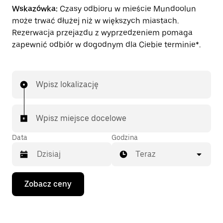
Wskazówka:
Czasy odbioru w mieście Mundoolun
może trwać dłużej niż w większych miastach.
Rezerwacja przejazdu z wyprzedzeniem pomaga
zapewnić odbiór w dogodnym dla Ciebie terminie*.
Wpisz lokalizację
Wpisz miejsce docelowe
Data
Godzina
Teraz
Naciśnij
Zobacz ceny
klawisz
strzałki
w dół,
aby