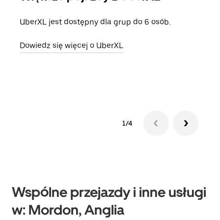
UberXL jest dostępny dla grup do 6 osób.
Gdy 
prze
Dowiedz się więcej o UberXL
doda
Dowi
1/4
Wspólne przejazdy i inne usługi
w: Mordon, Anglia