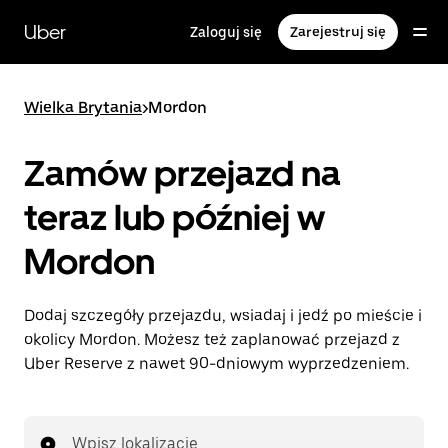
Przejdź
do
Uber
Zaloguj się
Zarejestruj się
głównej
zawartości
Wielka Brytania
>
Mordon
Zamów przejazd na
teraz lub później w
Mordon
Dodaj szczegóły przejazdu, wsiadaj i jedź po mieście i
okolicy Mordon. Możesz też zaplanować przejazd z
Uber Reserve z nawet 90-dniowym wyprzedzeniem.
Wpisz lokalizację