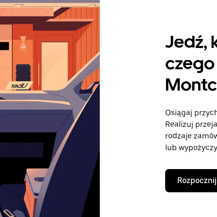
Jedź, 
czego 
Montc
Osiągaj przych
Realizuj przej
rodzaje zamó
lub wypożyczy
Rozpocznij