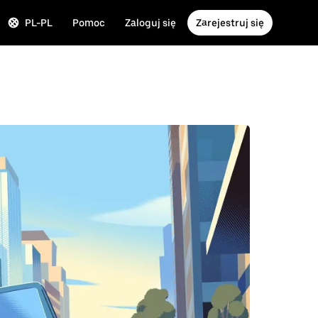
PL-PL
Pomoc
Zaloguj się
Zarejestruj się