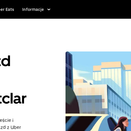
er Eats
Informacje
zd
clar
eście i
azd z Uber