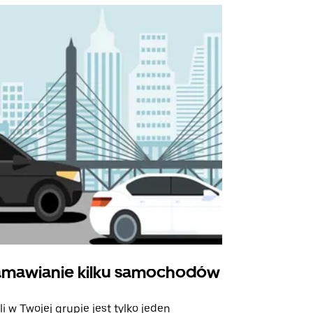
mawianie kilku samochodów
Uber Shu
li w Twojej grupie jest tylko jeden
Opcja Shutt