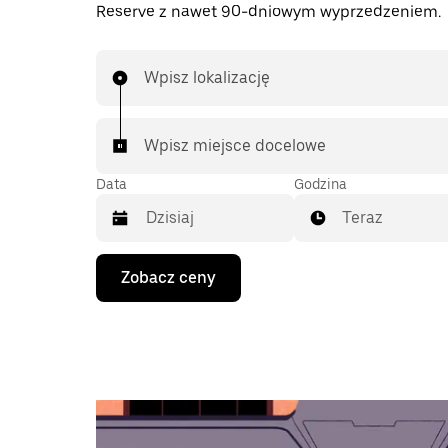
Reserve z nawet 90-dniowym wyprzedzeniem.
Wpisz lokalizację
Wpisz miejsce docelowe
Data
Godzina
Teraz
Naciśnij
Zobacz ceny
klawisz
strzałki
w dół,
aby
przejść
do
kalendarza
i wybrać
datę.
Naciśnij