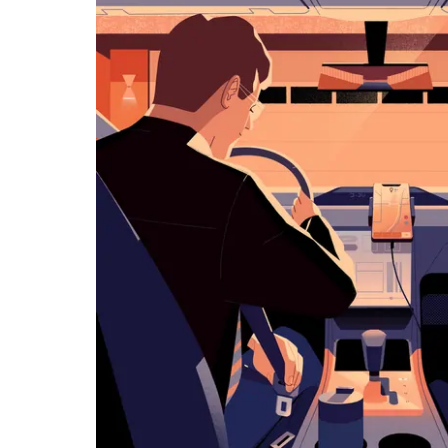
klawisz
„Escape”,
aby
zamknąć
kalendarz.