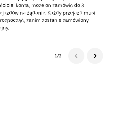
ściciel konta, może on zamówić do 3
trasach lot
ejazdów na żądanie. Każdy przejazd musi
miejscach w
 rozpocząć, zanim zostanie zamówiony
ejny.
Zobacz dost
1/2