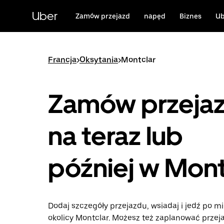
Przejdź
do
Uber
Zamów przejazd
napęd
Biznes
Ub
głównej
zawartości
Francja
>
Oksytania
>
Montclar
Zamów przeja
na teraz lub
później w Mont
Dodaj szczegóły przejazdu, wsiadaj i jedź po mi
okolicy Montclar. Możesz też zaplanować przej