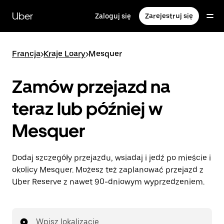
Przejdź
do
Uber
Zaloguj się
Zarejestruj się
głównej
zawartości
Francja
>
Kraje Loary
>
Mesquer
Zamów przejazd na
teraz lub później w
Mesquer
Dodaj szczegóły przejazdu, wsiadaj i jedź po mieście i
okolicy Mesquer. Możesz też zaplanować przejazd z
Uber Reserve z nawet 90-dniowym wyprzedzeniem.
Wpisz lokalizację