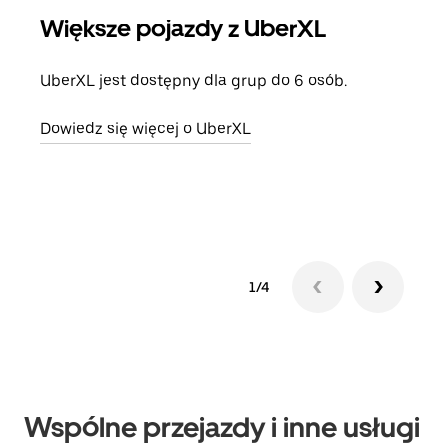
Większe pojazdy z UberXL
Pr
UberXL jest dostępny dla grup do 6 osób.
Gdy 
prze
Dowiedz się więcej o UberXL
doda
Dowi
1/4
Wspólne przejazdy i inne usługi