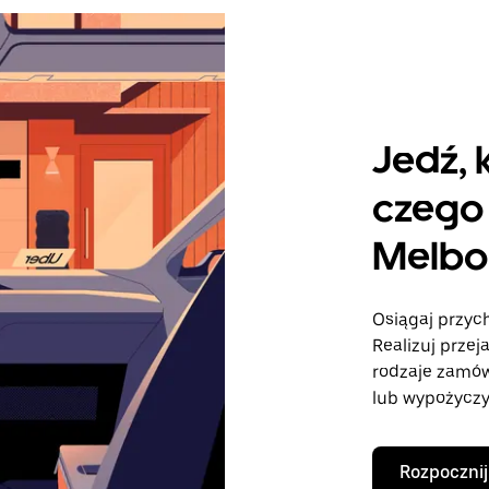
Jedź, 
czego 
Melbo
Osiągaj przyc
Realizuj przej
rodzaje zamó
lub wypożyczy
Rozpocznij