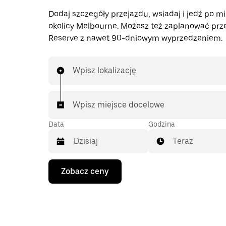
Dodaj szczegóły przejazdu, wsiadaj i jedź po mi
okolicy Melbourne. Możesz też zaplanować prz
Reserve z nawet 90-dniowym wyprzedzeniem.
Wpisz lokalizację
Wpisz miejsce docelowe
Data
Godzina
Teraz
Naciśnij
Zobacz ceny
klawisz
strzałki
w dół,
aby
przejść
do