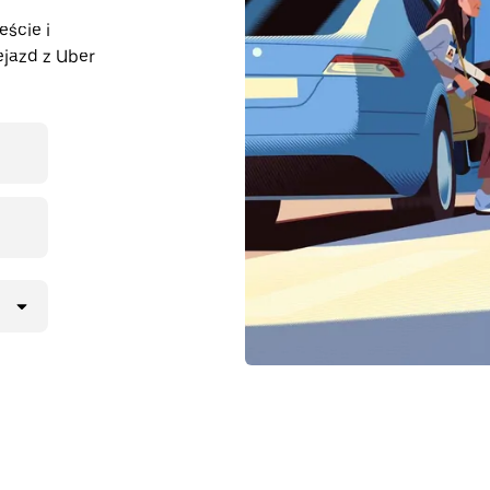
eście i
ejazd z Uber