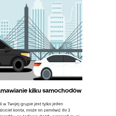
mawianie kilku samochodów
Uber Shu
li w Twojej grupie jest tylko jeden
Opcja Shutt
ściciel konta, może on zamówić do 3
trasach lot