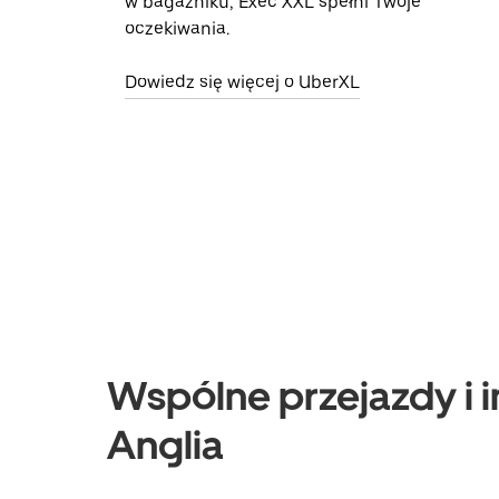
w bagażniku, Exec XXL spełni Twoje
oczekiwania.
Dowiedz się więcej o UberXL
Wspólne przejazdy i i
Anglia