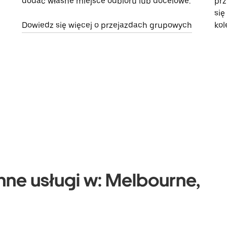
dodać własne miejsce odbioru lub docelowe.
prz
się
Dowiedz się więcej o przejazdach grupowych
kol
nne usługi w: Melbourne,