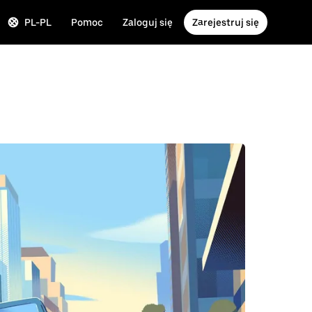
PL-PL
Pomoc
Zaloguj się
Zarejestruj się