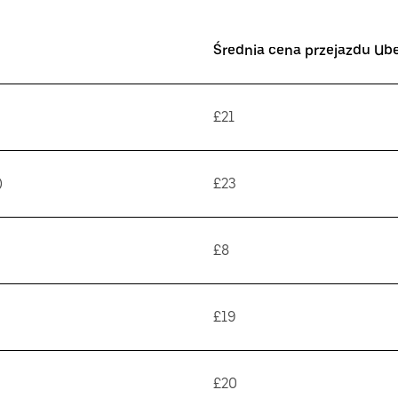
Średnia cena przejazdu Ub
£21
)
£23
£8
£19
£20