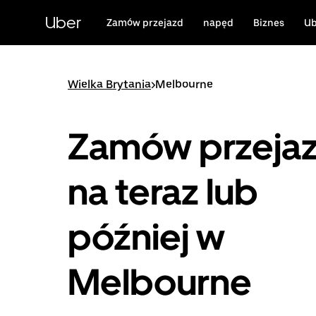
Przejdź
do
Uber
Zamów przejazd
napęd
Biznes
Ub
głównej
zawartości
Wielka Brytania
>
Melbourne
Zamów przeja
na teraz lub
później w
Melbourne