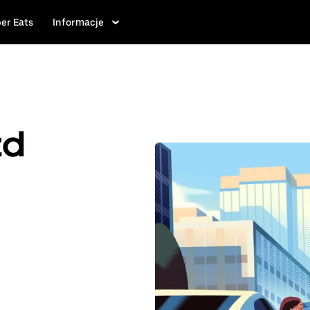
er Eats
Informacje
zd