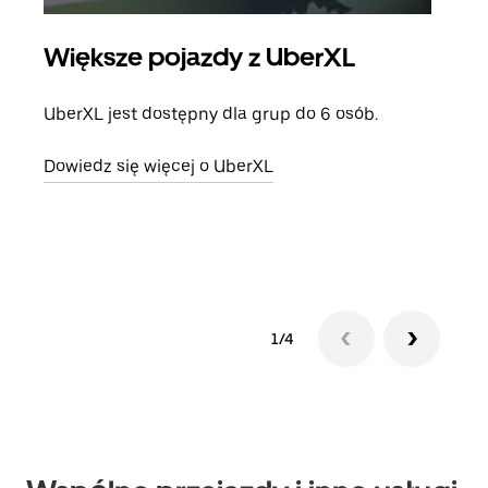
Większe pojazdy z UberXL
Pr
UberXL jest dostępny dla grup do 6 osób.
Gdy 
prze
Dowiedz się więcej o UberXL
doda
Dowi
1/4