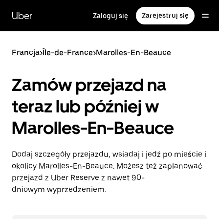
Przejdź
do
Uber
Zaloguj się
Zarejestruj się
głównej
zawartości
Francja
>
Île-de-France
>
Marolles-En-Beauce
Zamów przejazd na
teraz lub później w
Marolles-En-Beauce
Dodaj szczegóły przejazdu, wsiadaj i jedź po mieście i
okolicy Marolles-En-Beauce. Możesz też zaplanować
przejazd z Uber Reserve z nawet 90-
dniowym wyprzedzeniem.