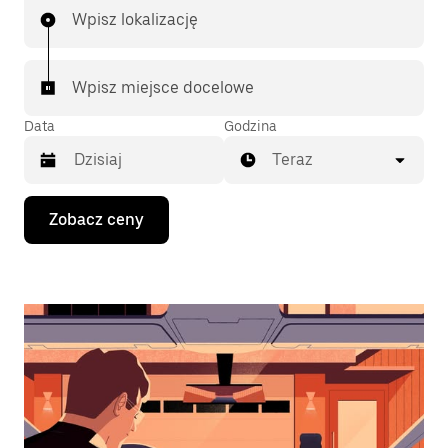
Wpisz lokalizację
Wpisz miejsce docelowe
Data
Godzina
Teraz
Naciśnij
Zobacz ceny
klawisz
strzałki
w dół,
aby
przejść
do
kalendarza
i wybrać
datę.
Naciśnij
klawisz
„Escape”,
aby