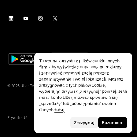
Ta strona korzysta z plików cookie innych
firm, aby wyświetlać dopasowane reklamy
i zapewniać personalizację poprzez
zapamiętywanie Twojej lokalizacji. Możesz
zrezygnować z tych plików cookie,
©
2026
Uber Technologies Inc.
wybierając przycisk „Zrezygnuj” poniżej. Jeśli
masz konto Uber, możesz sprzeciwić się
„sprzedaży” lub „udostępnianiu” swoich
danych
tutaj
.
Prywatność
Ułatwienia dostępu
Warunki
Zrezygnuj
Rozumiem