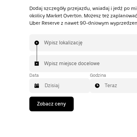
Dodaj szczegóły przejazdu, wsiadaj i jedź po mi
okolicy Market Overton. Możesz też zaplanować
Uber Reserve z nawet 90-dniowym wyprzedzen
Wpisz lokalizację
Wpisz miejsce docelowe
Data
Godzina
Teraz
Naciśnij
Zobacz ceny
klawisz
strzałki
w dół,
aby
przejść
do