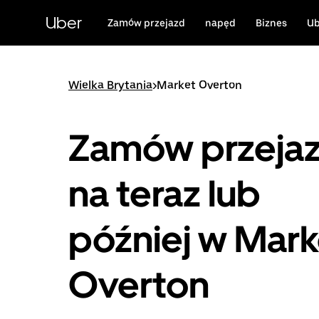
Przejdź
do
Uber
Zamów przejazd
napęd
Biznes
Ub
głównej
zawartości
Wielka Brytania
>
Market Overton
Zamów przeja
na teraz lub
później w Mark
Overton