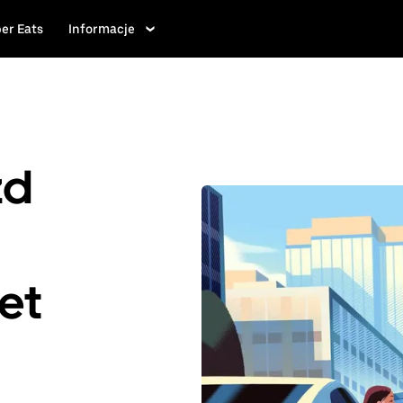
er Eats
Informacje
zd
et