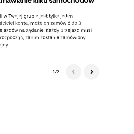
mawianie kilku samochodów
Uber Shu
li w Twojej grupie jest tylko jeden
Opcja Shutt
ściciel konta, może on zamówić do 3
trasach lot
ejazdów na żądanie. Każdy przejazd musi
miejscach w
 rozpocząć, zanim zostanie zamówiony
ejny.
Zobacz dost
1/2