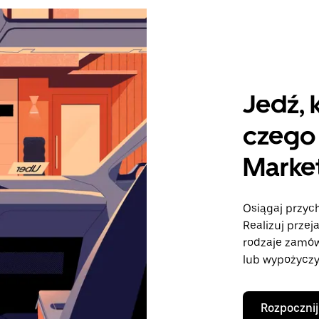
Jedź, 
czego 
Marke
Osiągaj przych
Realizuj przej
rodzaje zamó
lub wypożyczy
Rozpocznij