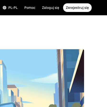
PL-PL
Pomoc
Zaloguj się
Zarejestruj się