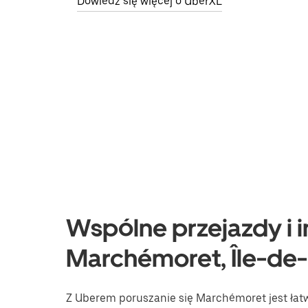
Dowiedz się więcej o UberXL
Wspólne przejazdy i i
Marchémoret, Île-de
Z Uberem poruszanie się Marchémoret jest łatwi