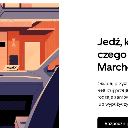
Jedź, 
czego 
March
Osiągaj przyc
Realizuj przej
rodzaje zamó
lub wypożyczy
Rozpocznij