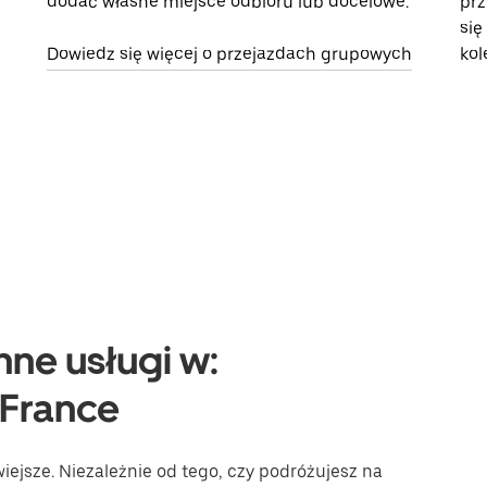
dodać własne miejsce odbioru lub docelowe.
prz
się
Dowiedz się więcej o przejazdach grupowych
kol
nne usługi w:
-France
ejsze. Niezależnie od tego, czy podróżujesz na