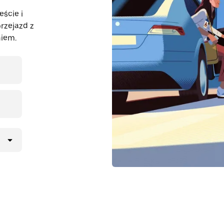
eście i
rzejazd z
iem.