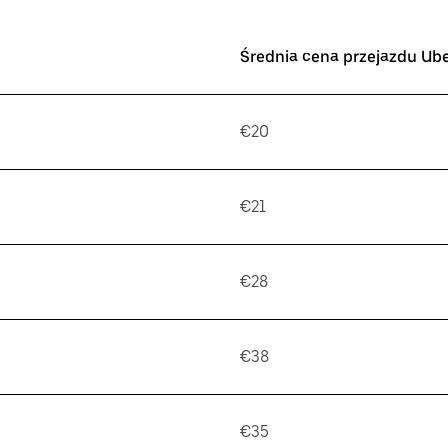
Średnia cena przejazdu Ub
€20
€21
€28
€38
€35