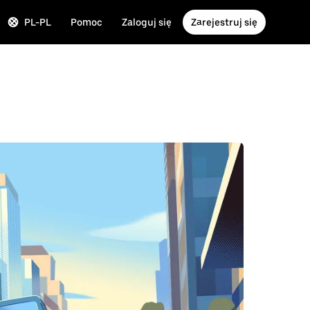
PL-PL
Pomoc
Zaloguj się
Zarejestruj się