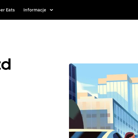
er Eats
Informacje
zd