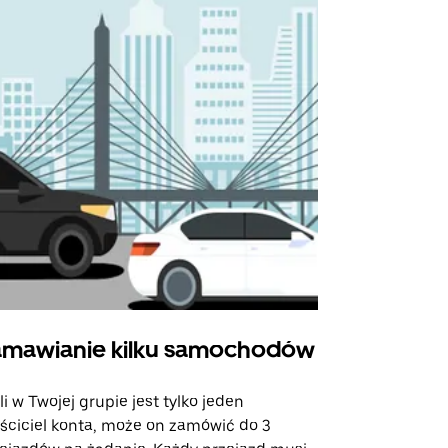
mawianie kilku samochodów
Uber Shu
li w Twojej grupie jest tylko jeden
Opcja Shutt
ściciel konta, może on zamówić do 3
trasach lot