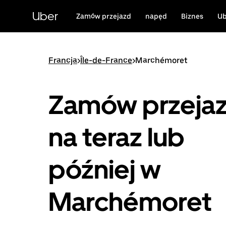
Przejdź
do
Uber
Zamów przejazd
napęd
Biznes
Ub
głównej
zawartości
Francja
>
Île-de-France
>
Marchémoret
Zamów przeja
na teraz lub
później w
Marchémoret