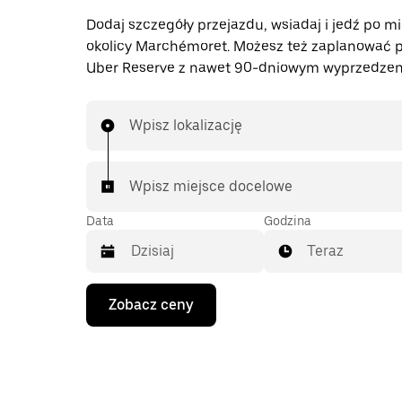
Dodaj szczegóły przejazdu, wsiadaj i jedź po mi
okolicy Marchémoret. Możesz też zaplanować p
Uber Reserve z nawet 90-dniowym wyprzedzen
Wpisz lokalizację
Wpisz miejsce docelowe
Data
Godzina
Teraz
Naciśnij
Zobacz ceny
klawisz
strzałki
w dół,
aby
przejść
do