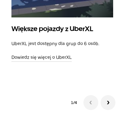
Większe pojazdy z UberXL
Pr
UberXL jest dostępny dla grup do 6 osób.
Gdy 
prze
Dowiedz się więcej o UberXL
doda
Dowi
1/4