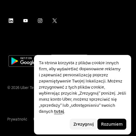
Ta strona korzysta z plików cookie innych
firm, aby wyświetlać dopasowane reklamy
i zapewniać personalizację poprzez
zapamiętywanie Twojej lokalizacji. Możesz
zrezygnować z tych plików cookie,
©
2026
Uber Technologies Inc.
wybierając przycisk „Zrezygnuj” poniżej. Jeśli
masz konto Uber, możesz sprzeciwić się
„sprzedaży” lub „udostępnianiu” swoich
danych
tutaj
.
Prywatność
Ułatwienia dostępu
Warunki
Zrezygnuj
Rozumiem