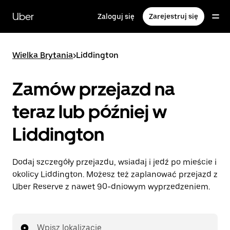
Przejdź
do
Uber
Zaloguj się
Zarejestruj się
głównej
zawartości
Wielka Brytania
>
Liddington
Zamów przejazd na
teraz lub później w
Liddington
Dodaj szczegóły przejazdu, wsiadaj i jedź po mieście i
okolicy Liddington. Możesz też zaplanować przejazd z
Uber Reserve z nawet 90-dniowym wyprzedzeniem.
Wpisz lokalizację