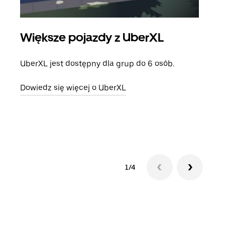
Większe pojazdy z UberXL
Pr
UberXL jest dostępny dla grup do 6 osób.
Gdy 
prze
Dowiedz się więcej o UberXL
doda
Dowi
1/4