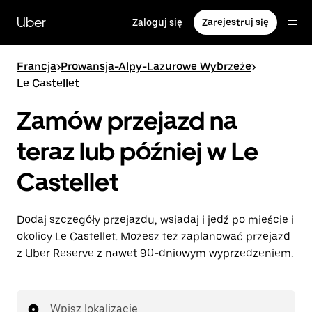
Przejdź
do
Uber
Zaloguj się
Zarejestruj się
głównej
zawartości
Francja
>
Prowansja-Alpy-Lazurowe Wybrzeże
>
Le Castellet
Zamów przejazd na
teraz lub później w Le
Castellet
Dodaj szczegóły przejazdu, wsiadaj i jedź po mieście i
okolicy Le Castellet. Możesz też zaplanować przejazd
z Uber Reserve z nawet 90-dniowym wyprzedzeniem.
Wpisz lokalizację