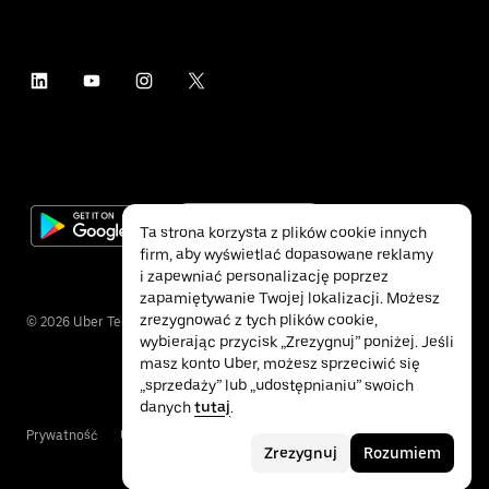
Ta strona korzysta z plików cookie innych
firm, aby wyświetlać dopasowane reklamy
i zapewniać personalizację poprzez
zapamiętywanie Twojej lokalizacji. Możesz
zrezygnować z tych plików cookie,
©
2026
Uber Technologies Inc.
wybierając przycisk „Zrezygnuj” poniżej. Jeśli
masz konto Uber, możesz sprzeciwić się
„sprzedaży” lub „udostępnianiu” swoich
danych
tutaj
.
Prywatność
Ułatwienia dostępu
Warunki
Zrezygnuj
Rozumiem