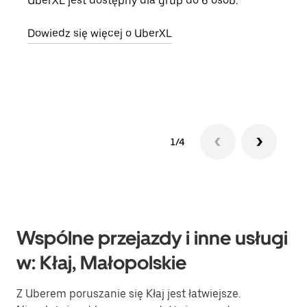
UberXL jest dostępny dla grup do 6 osób.
Gdy 
prze
Dowiedz się więcej o UberXL
doda
Dowi
1/4
Wspólne przejazdy i inne usługi
w: Kłaj, Małopolskie
Z Uberem poruszanie się Kłaj jest łatwiejsze.