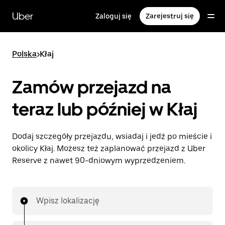
Przejdź
do
Uber
Zaloguj się
Zarejestruj się
głównej
zawartości
Polska
>
Kłaj
Zamów przejazd na
teraz lub później w Kłaj
Dodaj szczegóły przejazdu, wsiadaj i jedź po mieście i
okolicy Kłaj. Możesz też zaplanować przejazd z Uber
Reserve z nawet 90-dniowym wyprzedzeniem.
Wpisz lokalizację