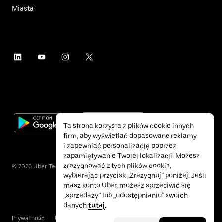
Miasta
Ta strona korzysta z plików cookie innych
firm, aby wyświetlać dopasowane reklamy
i zapewniać personalizację poprzez
zapamiętywanie Twojej lokalizacji. Możesz
zrezygnować z tych plików cookie,
©
2026
Uber Technologies Inc.
wybierając przycisk „Zrezygnuj” poniżej. Jeśli
masz konto Uber, możesz sprzeciwić się
„sprzedaży” lub „udostępnianiu” swoich
danych
tutaj
.
Prywatność
Ułatwienia dostępu
Warunki