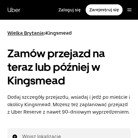
Przejdź
do
Uber
Zaloguj się
Zarejestruj się
głównej
zawartości
Wielka Brytania
>
Kingsmead
Zamów przejazd na
teraz lub później w
Kingsmead
Dodaj szczegóły przejazdu, wsiadaj i jedź po mieście i
okolicy Kingsmead. Możesz też zaplanować przejazd
z Uber Reserve z nawet 90-dniowym wyprzedzeniem.
Wpisz lokalizację