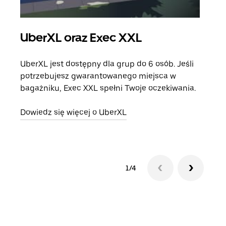
UberXL oraz Exec XXL
Pr
UberXL jest dostępny dla grup do 6 osób. Jeśli
Gdy 
potrzebujesz gwarantowanego miejsca w
prze
bagażniku, Exec XXL spełni Twoje oczekiwania.
doda
Dowiedz się więcej o UberXL
Dowi
1/4