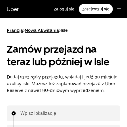
Przejdź
do
Uber
Zaloguj się
Zarejestruj się
głównej
zawartości
Francja
>
Nowa Akwitania
>
Isle
Zamów przejazd na
teraz lub później w Isle
Dodaj szczegóły przejazdu, wsiadaj i jedź po mieście i
okolicy Isle. Możesz też zaplanować przejazd z Uber
Reserve z nawet 90-dniowym wyprzedzeniem.
Wpisz lokalizację