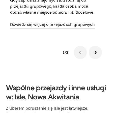
Gdy zaprosisz znajomych lub rodzinę do
Jeśl
przejazdu grupowego, każda osoba może
kont
dodać własne miejsce odbioru lub docelowe.
żąda
zani
Dowiedz się więcej o przejazdach grupowych
1/3
Wspólne przejazdy i inne usługi
w: Isle, Nowa Akwitania
Z Uberem poruszanie się Isle jest łatwiejsze.