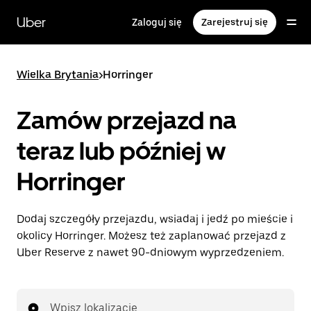
Przejdź
do
Uber
Zaloguj się
Zarejestruj się
głównej
zawartości
Wielka Brytania
>
Horringer
Zamów przejazd na
teraz lub później w
Horringer
Dodaj szczegóły przejazdu, wsiadaj i jedź po mieście i
okolicy Horringer. Możesz też zaplanować przejazd z
Uber Reserve z nawet 90-dniowym wyprzedzeniem.
Wpisz lokalizację