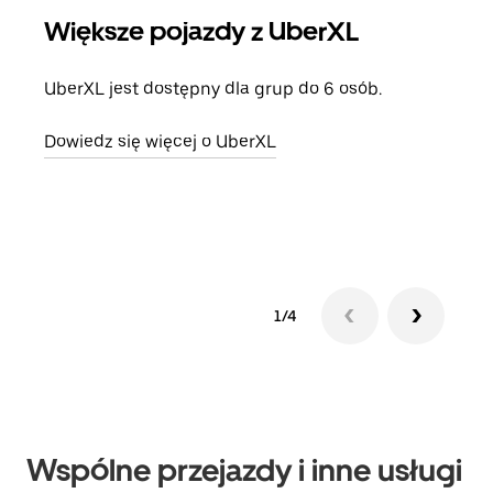
Większe pojazdy z UberXL
Pr
UberXL jest dostępny dla grup do 6 osób.
Gdy 
prze
Dowiedz się więcej o UberXL
doda
Dowi
1/4
Wspólne przejazdy i inne usługi