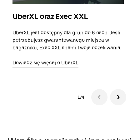
UberXL oraz Exec XXL
Pr
UberXL jest dostępny dla grup do 6 osób. Jeśli
Gdy 
potrzebujesz gwarantowanego miejsca w
prze
bagażniku, Exec XXL spełni Twoje oczekiwania.
doda
Dowiedz się więcej o UberXL
Dowi
1/4