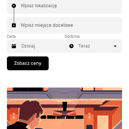
Wpisz lokalizację
Wpisz miejsce docelowe
Data
Godzina
Teraz
Naciśnij
Zobacz ceny
klawisz
strzałki
w dół,
aby
przejść
do
kalendarza
i wybrać
datę.
Naciśnij
klawisz
„Escape”,
aby