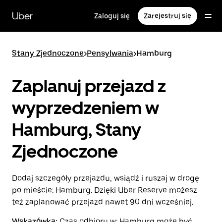
Przejdź
do
Uber
Zaloguj się
Zarejestruj się
głównej
zawartości
Stany Zjednoczone
>
Pensylwania
>
Hamburg
Zaplanuj przejazd z
wyprzedzeniem w
Hamburg, Stany
Zjednoczone
Dodaj szczegóły przejazdu, wsiądź i ruszaj w drogę
po mieście: Hamburg. Dzięki Uber Reserve możesz
też zaplanować przejazd nawet 90 dni wcześniej.
Wskazówka:
Czas odbioru w: Hamburg może być