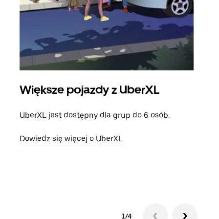
Większe pojazdy z UberXL
Pr
UberXL jest dostępny dla grup do 6 osób.
Gdy 
prze
Dowiedz się więcej o UberXL
doda
Dowi
1/4