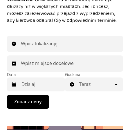
dłuższy niż w większych miastach. Jeśli chcesz,
możesz zarezerwować przejazd z wyprzedzeniem,
aby kierowca odebrał Cię w odpowiednim terminie.
Wpisz lokalizację
Wpisz miejsce docelowe
Data
Godzina
Teraz
Naciśnij
Zobacz ceny
klawisz
strzałki
w dół,
aby
przejść
do